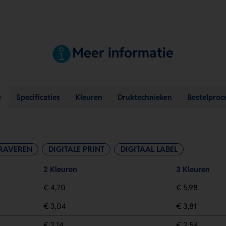
Meer informatie
e
Specificaties
Kleuren
Druktechnieken
Bestelproc
RAVEREN
DIGITALE PRINT
DIGITAAL LABEL
2 Kleuren
3 Kleuren
€ 4,70
€ 5,98
€ 3,04
€ 3,81
€ 2,14
€ 2,54