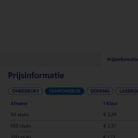
Prijsinformati
Prijsinformatie
ONBEDRUKT
TAMPONDRUK
DOMING
LASERG
Afname
1 Kleur
50 stuks
€ 3,39
100 stuks
€ 2,31
250 stuks
€ 1,73