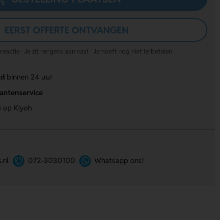
EERST OFFERTE ONTVANGEN
actie · Je zit nergens aan vast · Je hoeft nog niet te betalen
ld
binnen 24 uur
lantenservice
4
op Kiyoh
.nl
072-3030100
Whatsapp ons!