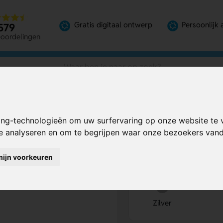
Gratis digitaal ontwerp
Persoonlijk 
579
eoordelingen
ing-technologieën om uw surfervaring op onze website te 
Bereken mijn prij
te analyseren en om te begrijpen waar onze bezoekers va
mijn voorkeuren
Kies kleur
1
Zilver