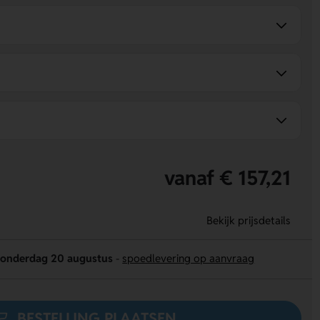
vanaf € 157,21
Bekijk prijsdetails
onderdag 20 augustus
-
spoedlevering op aanvraag
BESTELLING PLAATSEN