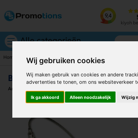
9,4
kiyoh b
Alle categorieën
Home
Bagagelabels
Bagagelabel Taggy
Wij gebruiken cookies
Wij maken gebruik van cookies en andere track
Bagagelabel Taggy
advertenties te tonen, om ons websiteverkeer 
Artikelnummer:
126610
Ik ga akkoord
Alleen noodzakelijk
Wijzig 