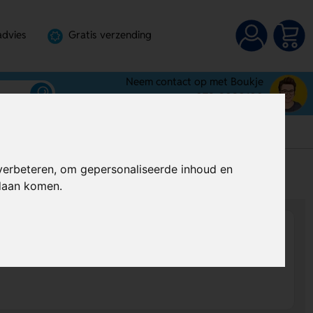
advies
Gratis verzending
Neem contact op met Boukje
072-3030100
verbeteren, om gepersonaliseerde inhoud en
s
Al vanaf
€ 1,23
per stuk (excl. BTW)
ndaan komen.