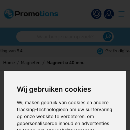
Gratis digitaal ontwerp
Home
Magneten
Magneet ø 40 mm.
Magneet ø 40 mm.
Wij gebruiken cookies
Artikelnummer:
126195
Wij maken gebruik van cookies en andere
tracking-technologieën om uw surfervaring
op onze website te verbeteren, om
gepersonaliseerde inhoud en advertenties