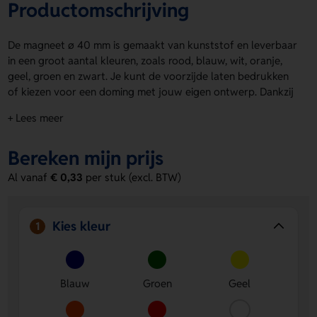
Productomschrijving
De magneet ø 40 mm is gemaakt van kunststof en leverbaar
in een groot aantal kleuren, zoals rood, blauw, wit, oranje,
geel, groen en zwart. Je kunt de voorzijde laten bedrukken
of kiezen voor een doming met jouw eigen ontwerp. Dankzij
de ronde vorm en het heldere kleurgebruik valt de magneet
+ Lees meer
ø 40 mm goed op en is hij uitstekend inzetbaar voor
promotionele doeleinden of herkenning op het bord.
Bereken mijn prijs
Voordelen van de magneet ø 40 mm
Al vanaf
€ 0,33
per stuk (excl. BTW)
Keuze uit veel kleuren:
Verkrijgbaar in meerdere
opvallende kleuren voor extra zichtbaarheid.
Bedrukbaar of met doming:
Laat je ontwerp goed tot
Kies kleur
1
zijn recht komen op de voorzijde.
Kunststof materiaal:
Stevig en duurzaam, geschikt voor
langdurig gebruik.
Blauw
Groen
Geel