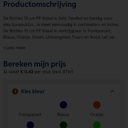
Productomschrijving
De Rothko 15 cm PP liniaal is licht, flexibel en handig voor
elke bureauklus. Je meet eenvoudig in centimeters en inches.
De Rothko 15 cm PP liniaal is verkrijgbaar in Transparant,
Blauw, Oranje, Groen, Limoengroen, Paars en Rood. Let op:
de markeringen worden samen met het artwork bedrukt.
+ Lees meer
Onbewerkte linialen hebben dus geen markeringen. Op de
Voorzijde kun je een logo, naam of eigen ontwerp laten
Bereken mijn prijs
aanbrengen. Bestel of vraag een prijs op.
Al vanaf
€ 0,42
per stuk (excl. BTW)
Voordelen van de Rothko 15 cm PP
liniaal
Voorzijde te bedrukken
Laat er eenvoudig een logo,
Kies kleur
1
naam of eigen ontwerp op zetten.
Licht en flexibel
Fijn in gebruik en makkelijk mee te
nemen.
Transparant
Blauw
Oranje
Keuze uit meerdere kleuren
Kies de uitvoering die past
bij jouw stijl of merk.