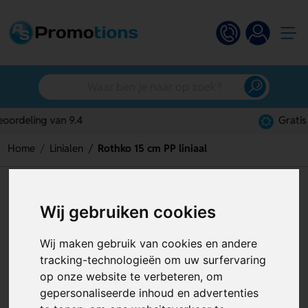
Gratis digitaal ontwerp
Home
Linialen
Rothko 15 cm PP liniaal
Rothko 15 cm PP liniaal
Wij gebruiken cookies
Artikelnummer:
125372
Wij maken gebruik van cookies en andere
tracking-technologieën om uw surfervaring
op onze website te verbeteren, om
gepersonaliseerde inhoud en advertenties