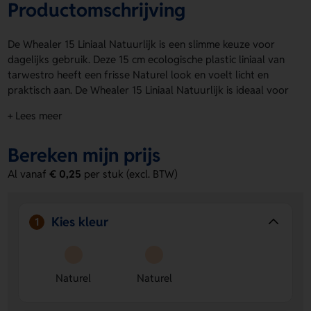
Productomschrijving
De Whealer 15 Liniaal Natuurlijk is een slimme keuze voor
dagelijks gebruik. Deze 15 cm ecologische plastic liniaal van
tarwestro heeft een frisse Naturel look en voelt licht en
praktisch aan. De Whealer 15 Liniaal Natuurlijk is ideaal voor
op school, op kantoor of als duurzaam relatiegeschenk.
+ Lees meer
Dankzij de drukposities kun je eenvoudig een logo, naam of
eigen ontwerp laten aanbrengen. Bestel of vraag een prijs
Bereken mijn prijs
op.
Al vanaf
€ 0,25
per stuk (excl. BTW)
Voordelen van de Whealer 15 Liniaal
Natuurlijk
Duurzaam materiaal
- Gemaakt van ecologische plastic
Kies kleur
1
liniaal van tarwestro, dus een bewuste keuze.
Ruimte voor bedrukking
- Met drukposities voor een
logo, naam of eigen ontwerp maak je hem helemaal van
Naturel
Naturel
jou.
Handig formaat
- 15 cm lang en lekker compact voor
gebruik in tas, etui of op bureau.