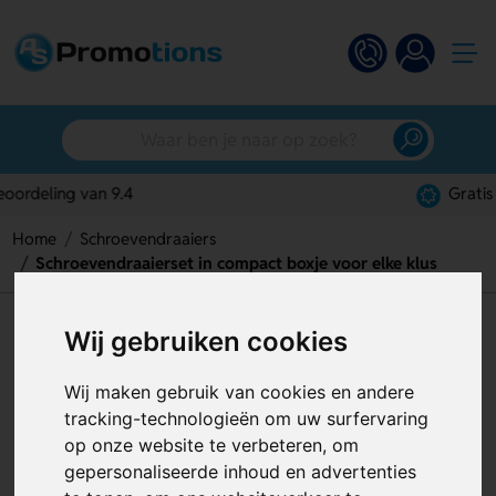
Gratis digitaal ontwerp
Home
Schroevendraaiers
Schroevendraaierset in compact boxje voor elke klus
Schroevendraaierset in
Wij gebruiken cookies
compact boxje voor elke klus
Wij maken gebruik van cookies en andere
Artikelnummer:
125231
tracking-technologieën om uw surfervaring
op onze website te verbeteren, om
gepersonaliseerde inhoud en advertenties