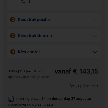
Zwart
kun je eenvoudig een logo, naam of eigen ontwerp
laten aanbrengen.
Stevige en compacte box
De magnetische ABS doos
met druk-openingssysteem houdt alles netjes en snel
Kies drukpositie
2
toegankelijk.
Kies drukkleuren
3
Kies aantal
4
vanaf € 143,15
Jouw prijs
(excl. BTW)
op basis van je huidige keuzes
Bekijk prijsdetails
Levering verwacht op
donderdag 27 augustus
-
spoedlevering op aanvraag