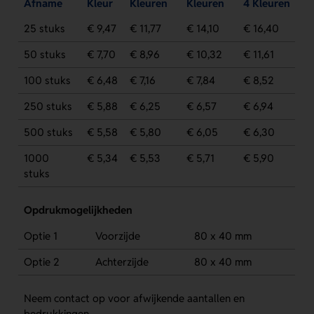
Afname
Kleur
Kleuren
Kleuren
4 Kleuren
25 stuks
€ 9,47
€ 11,77
€ 14,10
€ 16,40
50 stuks
€ 7,70
€ 8,96
€ 10,32
€ 11,61
100 stuks
€ 6,48
€ 7,16
€ 7,84
€ 8,52
250 stuks
€ 5,88
€ 6,25
€ 6,57
€ 6,94
500 stuks
€ 5,58
€ 5,80
€ 6,05
€ 6,30
1000
€ 5,34
€ 5,53
€ 5,71
€ 5,90
stuks
Opdrukmogelijkheden
Optie 1
Voorzijde
80 x 40 mm
Optie 2
Achterzijde
80 x 40 mm
Neem contact op voor afwijkende aantallen en
bedrukkingen.