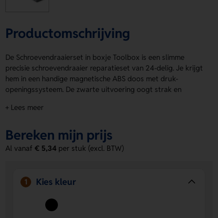
Productomschrijving
De Schroevendraaierset in boxje Toolbox is een slimme
precisie schroevendraaier reparatieset van 24-delig. Je krijgt
hem in een handige magnetische ABS doos met druk-
openingssysteem. De zwarte uitvoering oogt strak en
professioneel. De Schroevendraaierset in boxje Toolbox ligt
+ Lees meer
fijn in de hand en is ideaal voor kleine reparaties. Dankzij de
drukposities Voorzijde en Achterzijde voeg je makkelijk een
Bereken mijn prijs
logo, naam of eigen ontwerp toe. Bestel of vraag een prijs
op.
Al vanaf
€ 5,34
per stuk (excl. BTW)
Voordelen van de Schroevendraaierset
in boxje Toolbox
Kies kleur
1
Handige 24-delige set
Je hebt altijd het juiste bitje bij
de hand voor precisiewerk.
Ruimte voor personalisatie
Op Voorzijde en Achterzijde