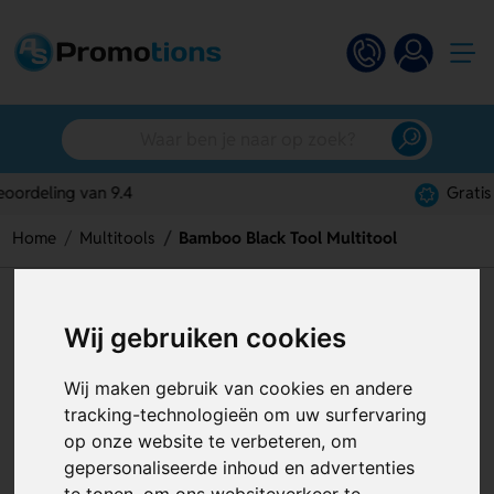
Gratis digitaal ontwerp
Home
Multitools
Bamboo Black Tool Multitool
Bamboo Black Tool Multitool
Wij gebruiken cookies
Artikelnummer:
124977
Wij maken gebruik van cookies en andere
tracking-technologieën om uw surfervaring
op onze website te verbeteren, om
gepersonaliseerde inhoud en advertenties
te tonen, om ons websiteverkeer te