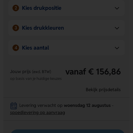
Complete 7-delige set
Je hebt direct 5 inbussleutels,
Kies drukpositie
2
een schroevendraaier en een kruiskopschroevendraaier
bij de hand.
Kies drukkleuren
3
Kies aantal
4
vanaf € 156,86
Jouw prijs
(excl. BTW)
op basis van je huidige keuzes
Bekijk prijsdetails
Levering verwacht op
woensdag 12 augustus
-
spoedlevering op aanvraag