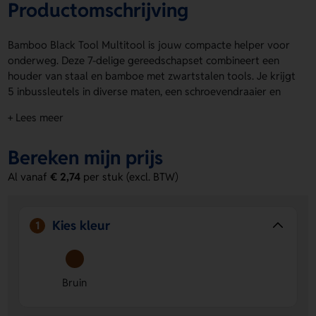
Productomschrijving
Bamboo Black Tool Multitool is jouw compacte helper voor
onderweg. Deze 7-delige gereedschapset combineert een
houder van staal en bamboe met zwartstalen tools. Je krijgt
5 inbussleutels in diverse maten, een schroevendraaier en
een kruiskopschroevendraaier. Handig voor in je zadeltasje
+ Lees meer
en uitgevoerd in bruin. Bamboo Black Tool Multitool is per
stuk verpakt in een kraft doos. Laat jouw logo, naam of
Bereken mijn prijs
eigen ontwerp plaatsen op de 2nd side, 1st side, Voorzijde
of Achterzijde. Bestel of vraag een prijs op.
Al vanaf
€ 2,74
per stuk (excl. BTW)
Voordelen van de Bamboo Black Tool
Multitool
Kies kleur
1
Compact en makkelijk mee te nemen
Past zo in het
zadeltasje van je fiets. Ideaal voor snelle klussen
onderweg.
Bruin
Ruimte voor jouw opdruk
Laat een logo, naam of eigen
ontwerp plaatsen op de 2nd side, 1st side, Voorzijde of
Achterzijde.