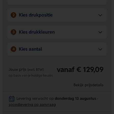
en linker kant kun je een logo, naam of eigen ontwerp
laten aanbrengen.
Praktisch en opvallend
- De witte uitvoering geeft een
Kies drukpositie
2
frisse look en maakt het een leuk item voor dagelijks
gebruik.
Kies drukkleuren
3
Kies aantal
4
vanaf € 129,09
Jouw prijs
(excl. BTW)
op basis van je huidige keuzes
Bekijk prijsdetails
Levering verwacht op
donderdag 13 augustus
-
spoedlevering op aanvraag