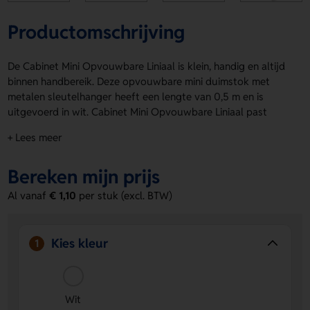
Productomschrijving
De Cabinet Mini Opvouwbare Liniaal is klein, handig en altijd
binnen handbereik. Deze opvouwbare mini duimstok met
metalen sleutelhanger heeft een lengte van 0,5 m en is
uitgevoerd in wit. Cabinet Mini Opvouwbare Liniaal past
makkelijk aan je sleutelbos en neem je overal mee naartoe.
+ Lees meer
Op de rechter kant en linker kant kun je een logo, naam of
eigen ontwerp laten aanbrengen. De Cabinet Mini
Bereken mijn prijs
Opvouwbare Liniaal is leuk als giveaway of praktisch
relatiegeschenk. Bestel of vraag een prijs op.
Al vanaf
€ 1,10
per stuk (excl. BTW)
Voordelen van de Cabinet Mini
Opvouwbare Liniaal
Kies kleur
1
Altijd snel bij de hand
- Dankzij het compacte formaat
en de metalen sleutelhanger neem je hem makkelijk
overal mee.
Wit
Ruimte voor je eigen bedrukking
- Op de rechter kant