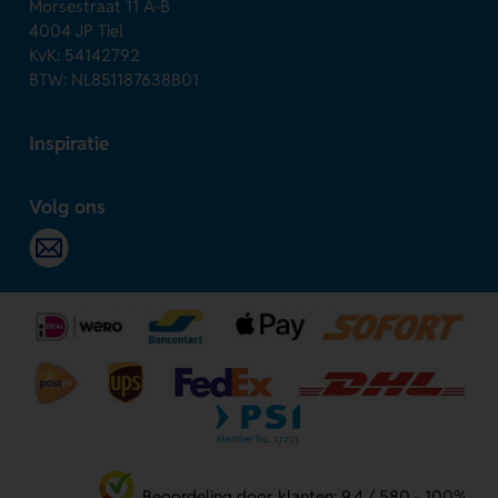
Morsestraat 11 A-B
4004 JP Tiel
KvK: 54142792
BTW: NL851187638B01
Inspiratie
Volg ons
Beoordeling door klanten: 9.4 / 580 - 100%