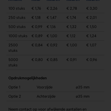
100 stuks
€ 1,76
€ 2,26
€ 2,78
€ 3,30
250 stuks
€ 1,18
€ 1,47
€ 1,74
€ 2,01
500 stuks
€ 0,99
€ 1,16
€ 1,32
€ 1,50
1000 stuks
€ 0,89
€ 1,00
€ 1,12
€ 1,24
2500
€ 0,84
€ 0,92
€ 1,00
€ 1,07
stuks
5000
€ 0,80
€ 0,85
€ 0,91
€ 0,96
stuks
Opdrukmogelijkheden
Optie 1
Voorzijde
⌀35 mm
Optie 2
Achterzijde
⌀35 mm
Neem contact op voor afwijkende aantallen en