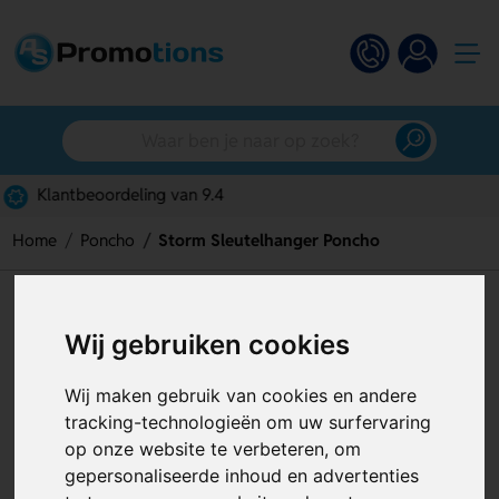
Gratis digitaal ontwerp
Home
Poncho
Storm Sleutelhanger Poncho
Storm Sleutelhanger Poncho
Wij gebruiken cookies
Artikelnummer:
121177
Wij maken gebruik van cookies en andere
tracking-technologieën om uw surfervaring
op onze website te verbeteren, om
gepersonaliseerde inhoud en advertenties