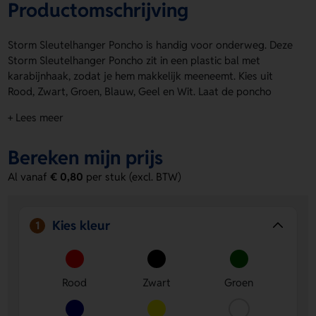
Productomschrijving
Storm Sleutelhanger Poncho is handig voor onderweg. Deze
Storm Sleutelhanger Poncho zit in een plastic bal met
karabijnhaak, zodat je hem makkelijk meeneemt. Kies uit
Rood, Zwart, Groen, Blauw, Geel en Wit. Laat de poncho
bedrukken op de Voorzijde of Achterzijde met een logo,
+ Lees meer
naam of eigen ontwerp. Leuk als giveaway of praktische
extra. Bestel of vraag een prijs op.
Bereken mijn prijs
Voordelen van de Storm Sleutelhanger
Al vanaf
€ 0,80
per stuk (excl. BTW)
Poncho
Makkelijk mee te nemen
- Door de plastic bal met
karabijnhaak hang je hem snel aan je tas of sleutels.
Kies kleur
1
Ruimte voor bedrukking
- Laat een logo, naam of eigen
ontwerp plaatsen op de Voorzijde of Achterzijde.
Keuze uit meerdere kleuren
- Verkrijgbaar in Rood,
Rood
Zwart
Groen
Zwart, Groen, Blauw, Geel en Wit.