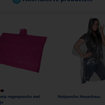
werp regenponcho met
Notponcho Neuenhaus
je