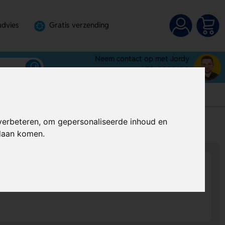
advies
Gratis verzending
Neem contact op met Jordy
072-3030100
verbeteren, om gepersonaliseerde inhoud en
s
Al vanaf
€ 1,22
per stuk (excl. BTW)
ndaan komen.