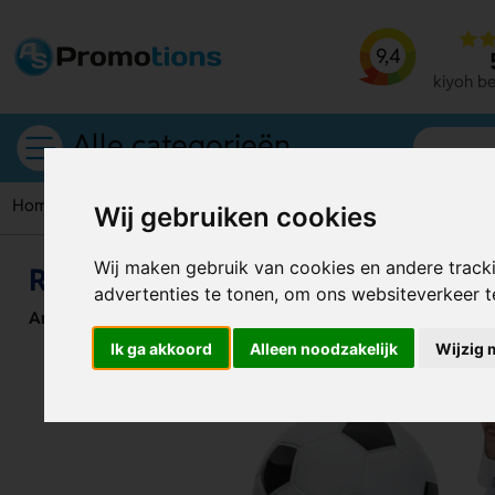
9,4
kiyoh b
Alle categorieën
Home
Poncho
Regenponcho in voetbal Sover
Wij gebruiken cookies
Wij maken gebruik van cookies en andere track
Regenponcho in voetbal Sover
advertenties te tonen, om ons websiteverkeer 
Artikelnummer:
121243
Ik ga akkoord
Alleen noodzakelijk
Wijzig 