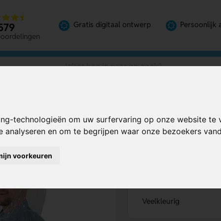
Gratis digitaal ontwerp
Persoonlijk 
579
eoordelingen
ing-technologieën om uw surfervaring op onze website te 
Bereken mijn prij
te analyseren en om te begrijpen waar onze bezoekers va
mijn voorkeuren
Kies kleur
1
Veelkleurig