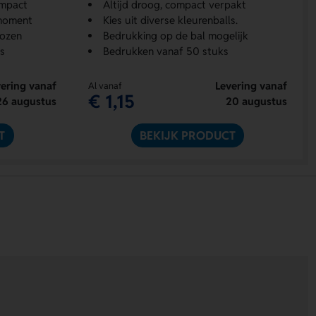
ompact
Altijd droog, compact verpakt
 moment
Kies uit diverse kleurenballs.
kozen
Bedrukking op de bal mogelijk
s
Bedrukken vanaf 50 stuks
ering vanaf
Levering vanaf
Al vanaf
€ 1,15
26 augustus
20 augustus
T
BEKIJK PRODUCT