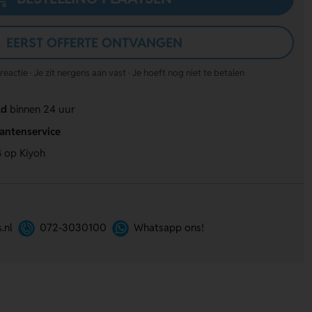
EERST OFFERTE ONTVANGEN
actie · Je zit nergens aan vast · Je hoeft nog niet te betalen
ld
binnen 24 uur
lantenservice
4
op Kiyoh
.nl
072-3030100
Whatsapp ons!