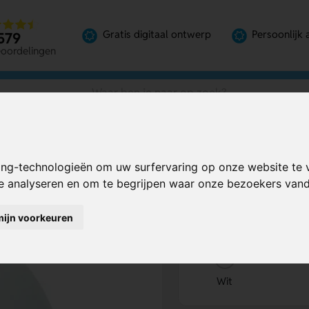
Gratis digitaal ontwerp
Persoonlijk 
579
eoordelingen
ing-technologieën om uw surfervaring op onze website te 
Bereken mijn prij
te analyseren en om te begrijpen waar onze bezoekers va
mijn voorkeuren
Kies kleur
1
Wit