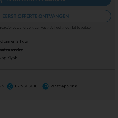
EERST OFFERTE ONTVANGEN
actie · Je zit nergens aan vast · Je hoeft nog niet te betalen
ld
binnen 24 uur
lantenservice
4
op Kiyoh
.nl
072-3030100
Whatsapp ons!