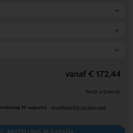
vanaf € 172,44
Bekijk prijsdetails
onderdag 20 augustus
-
spoedlevering op aanvraag
BESTELLING PLAATSEN