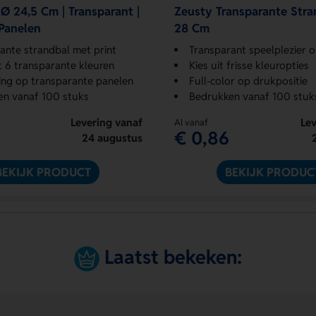
Ø 24,5 Cm | Transparant |
Zeusty Transparante Stra
Panelen
28 Cm
ante strandbal met print
Transparant speelplezier op
t 6 transparante kleuren
Kies uit frisse kleuropties
ng op transparante panelen
Full-color op drukpositie
en vanaf 100 stuks
Bedrukken vanaf 100 stuk
Levering vanaf
Lev
Al vanaf
€ 0,86
24 augustus
BEKIJK PRODUCT
BEKIJK PRODUC
Laatst bekeken: