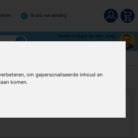
advies
Gratis verzending
Neem contact op met Jordy
072-3030100
verbeteren, om gepersonaliseerde inhoud en
s
Al vanaf
€ 2,59
per stuk (excl. BTW)
ndaan komen.