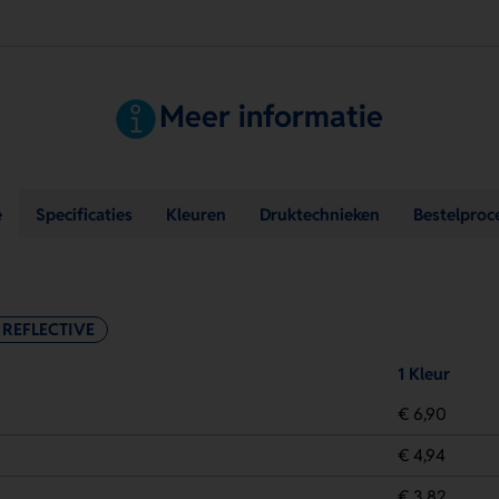
Meer informatie
e
Specificaties
Kleuren
Druktechnieken
Bestelproc
REFLECTIVE
1 Kleur
€ 6,90
€ 4,94
€ 3,82