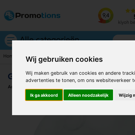
9,4
kiyoh b
Alle categorieën
Home
Strandballen
Grote | strandbal | bedrukken
Wij gebruiken cookies
Wij maken gebruik van cookies en andere track
Grote | strandbal | bedrukken
advertenties te tonen, om ons websiteverkeer 
Artikelnummer:
121013
Ik ga akkoord
Alleen noodzakelijk
Wijzig 