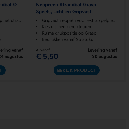
ndbal Ø
Neopreen Strandbal Grasp –
Speels, Licht en Gripvast
 het strand
Gripvast neoprén voor extra spelplezier
Kies uit meerdere kleuren
Ruime drukpositie op Grasp
s
Bedrukken vanaf 25 stuks
ering vanaf
Levering vanaf
Al vanaf
€ 5,50
24 augustus
20 augustus
T
BEKIJK PRODUCT