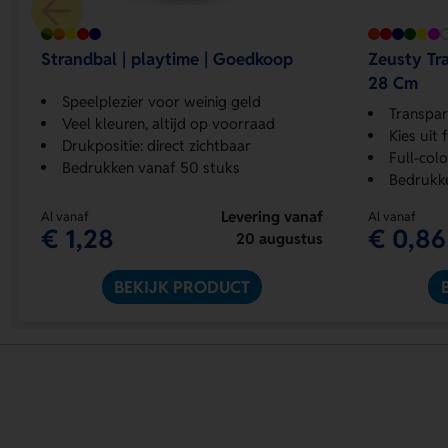
Strandbal | playtime | Goedkoop
Zeusty Tr
28 Cm
Speelplezier voor weinig geld
Transpara
Veel kleuren, altijd op voorraad
Kies uit 
Drukpositie: direct zichtbaar
Full-col
Bedrukken vanaf 50 stuks
Bedrukk
Levering vanaf
Al vanaf
Al vanaf
€ 1,28
€ 0,86
20 augustus
BEKIJK PRODUCT