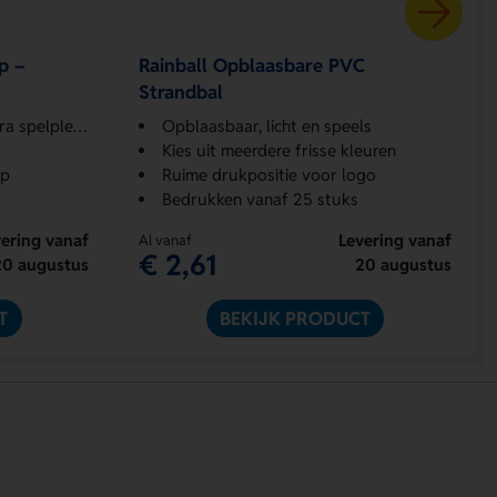
p –
Rainball Opblaasbare PVC
Strandbal
spelplezier
Opblaasbaar, licht en speels
Kies uit meerdere frisse kleuren
sp
Ruime drukpositie voor logo
Bedrukken vanaf 25 stuks
ering vanaf
Levering vanaf
Al vanaf
€ 2,61
20 augustus
20 augustus
T
BEKIJK PRODUCT