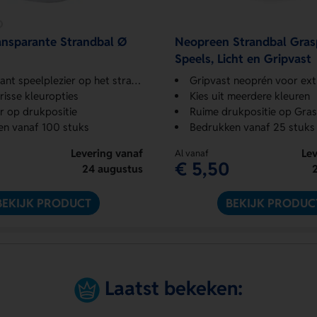
ansparante Strandbal Ø
Neopreen Strandbal Gras
Speels, Licht en Gripvast
nt speelplezier op het strand
Gripvast neoprén voor extra 
frisse kleuropties
Kies uit meerdere kleuren
or op drukpositie
Ruime drukpositie op Gra
en vanaf 100 stuks
Bedrukken vanaf 25 stuks
Levering vanaf
Lev
Al vanaf
€ 5,50
24 augustus
BEKIJK PRODUCT
BEKIJK PRODUC
Laatst bekeken: