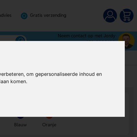
advies
Gratis verzending
Neem contact op met Jordy
072-3030100
verbeteren, om gepersonaliseerde inhoud en
s
Al vanaf
€ 1,31
per stuk (excl. BTW)
ndaan komen.
Blauw
Oranje