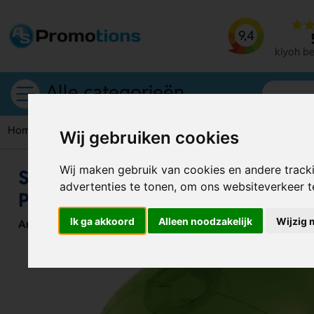
9,4
kiyoh b
Alle categorieën
Home
Strandballen
Strandbal Ø 24,5 Cm | Transparant | B
Wij gebruiken cookies
Wij maken gebruik van cookies en andere track
Strandbal Ø 24,5 Cm | Transparan
advertenties te tonen, om ons websiteverkeer 
Panelen
Ik ga akkoord
Alleen noodzakelijk
Wijzig 
Artikelnummer:
120990