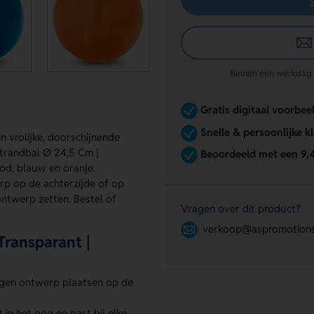
Binnen één werkdag re
Gratis digitaal voorbee
Snelle & persoonlijke k
n vrolijke, doorschijnende
Strandbal Ø 24,5 Cm |
Beoordeeld met een 9,
ood, blauw en oranje.
rp op de achterzijde of op
ontwerp zetten. Bestel of
Vragen over dit product?
verkoop@aspromotions
Transparant |
igen ontwerp plaatsen op de
in het oog en past bij elke