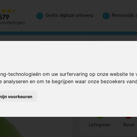
Gratis digitaal ontwerp
Persoonlijk 
579
eoordelingen
edrukte Panelen
ing-technologieën om uw surfervaring op onze website te 
t | Bedrukte
Bereken mijn prij
te analyseren en om te begrijpen waar onze bezoekers va
mijn voorkeuren
Kies kleur
1
Lichtgroen
Rood