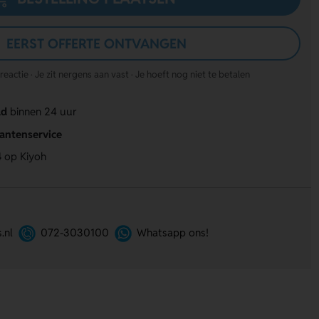
EERST OFFERTE ONTVANGEN
actie · Je zit nergens aan vast · Je hoeft nog niet te betalen
ld
binnen 24 uur
lantenservice
4
op Kiyoh
.nl
072-3030100
Whatsapp ons!