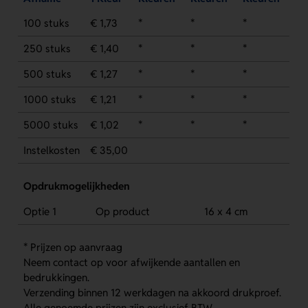
100 stuks
€ 1,73
*
*
*
250 stuks
€ 1,40
*
*
*
500 stuks
€ 1,27
*
*
*
1000 stuks
€ 1,21
*
*
*
5000 stuks
€ 1,02
*
*
*
Instelkosten
€ 35,00
Opdrukmogelijkheden
Optie 1
Op product
16 x 4 cm
* Prijzen op aanvraag
Neem contact op voor afwijkende aantallen en
bedrukkingen.
Verzending binnen 12 werkdagen na akkoord drukproef.
Alle genoemde prijzen zijn exclusief BTW.