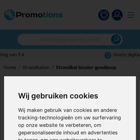
Gratis digitaal ontwerp
Home
Strandballen
Strandbal bicolor goedkoop
Strandbal bicolor goedkoop
Wij gebruiken cookies
Artikelnummer:
120957
Wij maken gebruik van cookies en andere
tracking-technologieën om uw surfervaring
op onze website te verbeteren, om
gepersonaliseerde inhoud en advertenties
te tonen, om ons websiteverkeer te