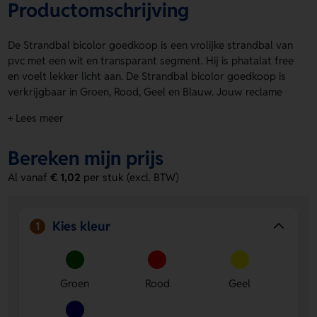
Productomschrijving
De Strandbal bicolor goedkoop is een vrolijke strandbal van
pvc met een wit en transparant segment. Hij is phatalat free
en voelt lekker licht aan. De Strandbal bicolor goedkoop is
verkrijgbaar in Groen, Rood, Geel en Blauw. Jouw reclame
drukken wij op een wit segment. Op product kun je een
+ Lees meer
logo, naam of eigen ontwerp laten aanbrengen. Leuk voor
acties, events en zomerse giveaways. Bestel of vraag een
Bereken mijn prijs
prijs op.
Al vanaf
€ 1,02
per stuk (excl. BTW)
Voordelen van de Strandbal bicolor
goedkoop
Opvallende bicolor look
- het wit en transparant geven
Kies kleur
1
een frisse, speelse uitstraling.
Logo, naam of eigen ontwerp mogelijk
- op product
laat je eenvoudig een herkenbare bedrukking
Groen
Rood
Geel
aanbrengen.
Keuze uit vier kleuren
- kies Groen, Rood, Geel of Blauw
voor jouw actie.