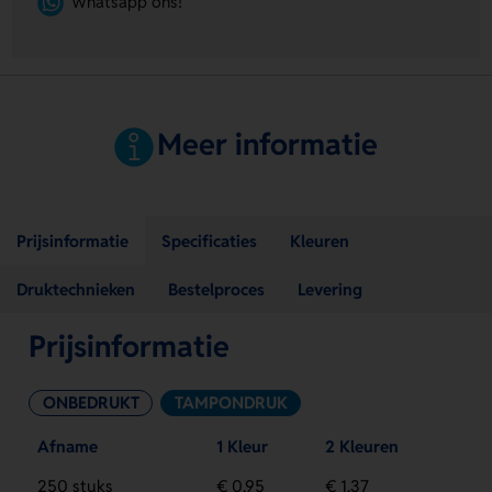
Whatsapp ons!
Meer informatie
Prijsinformatie
Specificaties
Kleuren
Druktechnieken
Bestelproces
Levering
Prijsinformatie
ONBEDRUKT
TAMPONDRUK
Afname
1 Kleur
2 Kleuren
250 stuks
€ 0,95
€ 1,37