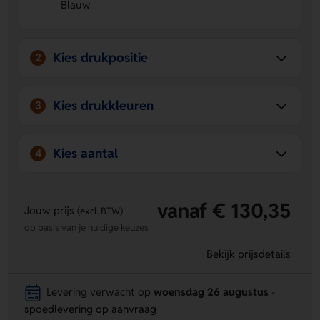
Blauw
Stijlvolle uitstraling
De donkerblauwe kleur geeft een
nette en speelse look.
Kies drukpositie
2
Kies drukkleuren
3
Kies aantal
4
vanaf € 130,35
Jouw prijs
(excl. BTW)
op basis van je huidige keuzes
Bekijk prijsdetails
Levering verwacht op
woensdag 26 augustus
-
spoedlevering op aanvraag