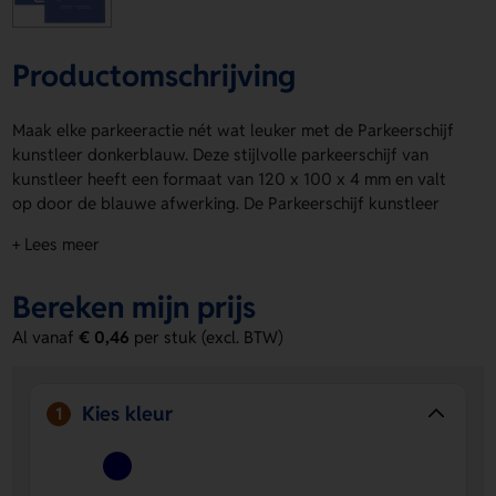
Productomschrijving
Maak elke parkeeractie nét wat leuker met de Parkeerschijf
kunstleer donkerblauw. Deze stijlvolle parkeerschijf van
kunstleer heeft een formaat van 120 x 100 x 4 mm en valt
op door de blauwe afwerking. De Parkeerschijf kunstleer
donkerblauw is ideaal voor een nette en praktische
+ Lees meer
uitstraling. Op product kun je eenvoudig een logo, naam of
eigen ontwerp laten aanbrengen via drukposities TB. Bestel
Bereken mijn prijs
of vraag een prijs op.
Al vanaf
€ 0,46
per stuk (excl. BTW)
Voordelen van de Parkeerschijf
kunstleer donkerblauw
Ruimte voor personalisatie
Laat eenvoudig een logo,
Kies kleur
1
naam of eigen ontwerp aanbrengen op product.
Compact formaat
Met 120 x 100 x 4 mm is deze
parkeerschijf handig en overzichtelijk.