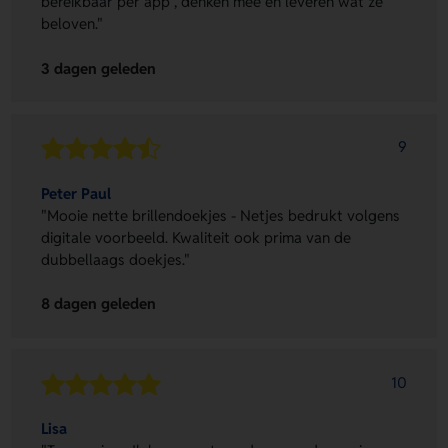
bereikbaar per app , denken mee en leveren wat ze
beloven."
3 dagen geleden
9
Peter Paul
"Mooie nette brillendoekjes - Netjes bedrukt volgens
digitale voorbeeld. Kwaliteit ook prima van de
dubbellaags doekjes."
8 dagen geleden
10
Lisa