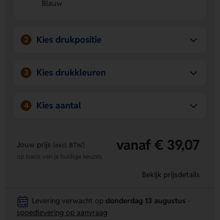
Blauw
Te personaliseren.
Op de achterzijde kun je een logo,
naam of eigen ontwerp laten aanbrengen.
Kies drukpositie
2
Kies drukkleuren
3
Kies aantal
4
vanaf € 39,07
Jouw prijs
(excl. BTW)
op basis van je huidige keuzes
Bekijk prijsdetails
Levering verwacht op
donderdag 13 augustus
-
spoedlevering op aanvraag