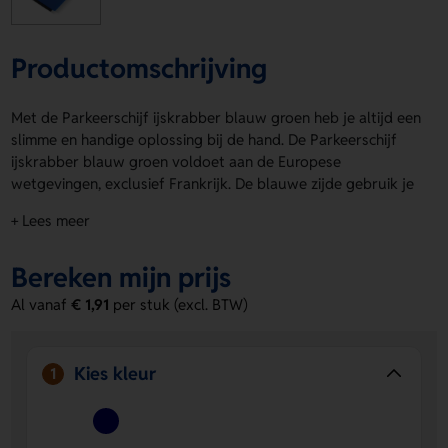
Productomschrijving
Met de Parkeerschijf ijskrabber blauw groen heb je altijd een
slimme en handige oplossing bij de hand. De Parkeerschijf
ijskrabber blauw groen voldoet aan de Europese
wetgevingen, exclusief Frankrijk. De blauwe zijde gebruik je
als reguliere parkeerschijf. De groene zijde is ideaal tijdens
+ Lees meer
het laden van je elektrische- of hybride auto. Achterzijde is
geschikt voor het aanbrengen van een logo, naam of eigen
Bereken mijn prijs
ontwerp. Bestel of vraag een prijs op.
Al vanaf
€ 1,91
per stuk (excl. BTW)
Voordelen van de Parkeerschijf
ijskrabber blauw groen
2 functies in 1.
Je gebruikt hem als parkeerschijf en als
Kies kleur
1
ijskrabber.
Handig voor elektrisch rijden.
De groene zijde is perfect
tijdens het laden van je elektrische- of hybride auto.