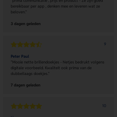
"prima communicatie , prijs en product - Ze zijn goed
bereikbaar per app , denken mee en leveren wat ze
beloven."
3 dagen geleden
9
Peter Paul
"Mooie nette brillendoekjes - Netjes bedrukt volgens
digitale voorbeeld. Kwaliteit ook prima van de
dubbellaags doekjes."
7 dagen geleden
10