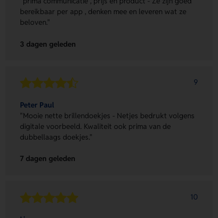
"prima communicatie , prijs en product - Ze zijn goed
bereikbaar per app , denken mee en leveren wat ze
beloven."
3 dagen geleden
9
Peter Paul
"Mooie nette brillendoekjes - Netjes bedrukt volgens
digitale voorbeeld. Kwaliteit ook prima van de
dubbellaags doekjes."
7 dagen geleden
10