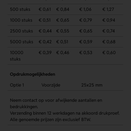
500 stuks
€ 0,61
€ 0,84
€ 1,06
€ 1,27
1000 stuks
€ 0,51
€ 0,65
€ 0,79
€ 0,94
2500 stuks
€ 0,44
€ 0,55
€ 0,65
€ 0,74
5000 stuks
€ 0,42
€ 0,51
€ 0,59
€ 0,68
10000
€ 0,39
€ 0,46
€ 0,53
€ 0,60
stuks
Opdrukmogelijkheden
Optie 1
Voorzijde
25x25 mm
Neem contact op voor afwijkende aantallen en
bedrukkingen.
Verzending binnen 12 werkdagen na akkoord drukproef.
Alle genoemde prijzen zijn exclusief BTW.