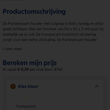
Productomschrijving
De Parkeerkaart houder met zuignap is klein, handig en altijd
goed zichtbaar. Met een formaat van 50 x 53 x 2 mm past hij
makkelijk op je ruit. De transparant kunststof uitvoering
zorgt voor een nette uitstraling. De Parkeerkaart houder
met zuignap is ideaal voor dagelijks gebruik in de auto. Laat
+ Lees meer
hem bedrukken op de drukpositie TA, op product, voor het
aanbrengen van een logo, naam of eigen ontwerp. Bestel of
Bereken mijn prijs
vraag een prijs op.
Al vanaf
€ 0,39
per stuk (excl. BTW)
Voordelen van de Parkeerkaart houder
met zuignap
Makkelijk te bevestigen
- De zuignap zorgt voor een
Kies kleur
1
snelle en stevige plaatsing op je autoruit.
Transparant en netjes
- De kunststof uitvoering valt
subtiel op en oogt strak.
Transparant
Te personaliseren
- Laat er een logo, naam of eigen