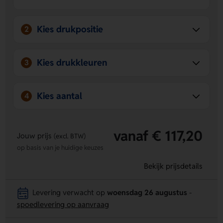
ontwerp op aanbrengen via drukpositie TA, op product.
Kies drukpositie
2
Kies drukkleuren
3
Kies aantal
4
vanaf € 117,20
Jouw prijs
(excl. BTW)
op basis van je huidige keuzes
Bekijk prijsdetails
Levering verwacht op
woensdag 26 augustus
-
spoedlevering op aanvraag