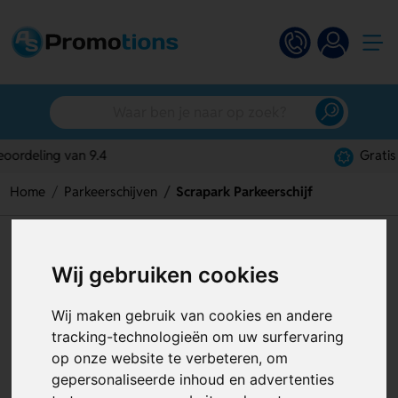
Gratis digitaal ontwerp
Home
Parkeerschijven
Scrapark Parkeerschijf
Scrapark Parkeerschijf
Wij gebruiken cookies
Artikelnummer:
119968
Wij maken gebruik van cookies en andere
tracking-technologieën om uw surfervaring
op onze website te verbeteren, om
gepersonaliseerde inhoud en advertenties