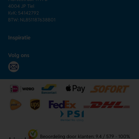
4004 JP Tiel
KvK: 54142792
BTW: NL851187638B01
Inspiratie
Volg ons
Beoordeling door klanten: 9.4 / 579 - 100%