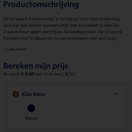
Productomschrijving
De Scrapark Parkeerschijf is handig en slim voor onderweg.
Je krijgt een plastic parkeerschijf met ijskrabber in één. De
blauwe kleur geeft een frisse, herkenbare look. De Scrapark
Parkeerschijf is ideaal om te personaliseren met een logo,
naam of eigen ontwerp. Dat kan op de Voorzijde links,
+ Lees meer
Voorzijde rechts en Achterzijde. Zo maak je hem helemaal
van jou. Praktisch, compact en altijd goed van pas. Bestel of
Bereken mijn prijs
vraag een prijs op.
Al vanaf
€ 0,80
per stuk (excl. BTW)
Voordelen van de Scrapark
Parkeerschijf
Handig 2-in-1 ontwerp
- Je gebruikt hem als
Kies kleur
1
parkeerschijf en ijskrabber in één.
Veel ruimte voor personalisatie
- Laat een logo, naam
of eigen ontwerp plaatsen op Voorzijde links, Voorzijde
Blauw
rechts of Achterzijde.
Opvallend en praktisch
- De blauwe uitvoering valt op
en is makkelijk mee te nemen.