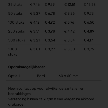
25 stuks
€ 7,46
€ 9,99
€ 12,51
€ 15,23
50 stuks
€ 5,27
€ 6,78
€ 8,26
€ 9,73
100 stuks
€ 4,12
€ 4,92
€ 5,76
€ 6,50
250 stuks
€ 3,51
€ 3,98
€ 4,42
€ 4,89
500 stuks
€ 3,21
€ 3,54
€ 3,84
€ 4,17
1000
€ 3,01
€ 3,27
€ 3,50
€ 3,75
stuks
Opdrukmogelijkheden
Optie 1
Bord
60 x 60 mm
Neem contact op voor afwijkende aantallen en
bedrukkingen.
Verzending binnen ca. 6 t/m 8 werkdagen na akkoord
drukproef.