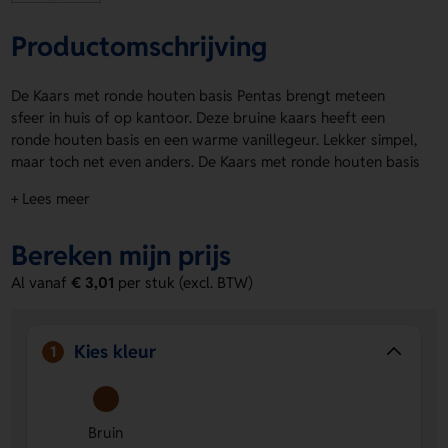
Productomschrijving
De Kaars met ronde houten basis Pentas brengt meteen
sfeer in huis of op kantoor. Deze bruine kaars heeft een
ronde houten basis en een warme vanillegeur. Lekker simpel,
maar toch net even anders. De Kaars met ronde houten basis
Pentas is een leuke keuze voor een cadeau of actie. Op de
+ Lees meer
drukpositie Bord zet je eenvoudig een logo, naam of eigen
ontwerp. Bestel of vraag een prijs op.
Bereken mijn prijs
Voordelen van de Kaars met ronde
Al vanaf
€ 3,01
per stuk (excl. BTW)
houten basis Pentas
Warme vanillegeur
- Zorgt voor een fijne en gezellige
sfeer.
Kies kleur
1
Persoonlijk te bedrukken
- Op Bord breng je eenvoudig
een logo, naam of eigen ontwerp aan.
Opvallend en bruikbaar
- Een bruine kaars met houten
Bruin
basis die snel opvalt en lang leuk blijft.