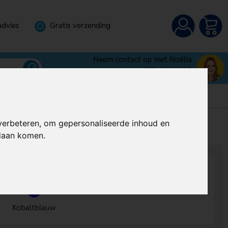
advies
Gratis verzending
Neem contact op met Noëlla
072-3030100
verbeteren, om gepersonaliseerde inhoud en
s
Al vanaf
€ 2,57
per stuk (excl. BTW)
ndaan komen.
Kobaltblauw