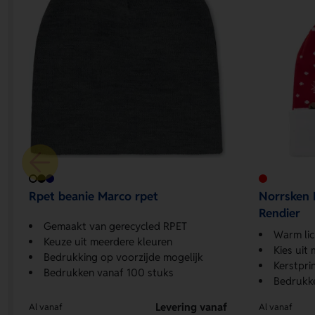
Rpet beanie Marco rpet
Norrsken 
Rendier
Gemaakt van gerecycled RPET
Warm lic
Keuze uit meerdere kleuren
Kies uit
Bedrukking op voorzijde mogelijk
Kerstpri
Bedrukken vanaf 100 stuks
Bedrukke
Levering vanaf
Al vanaf
Al vanaf