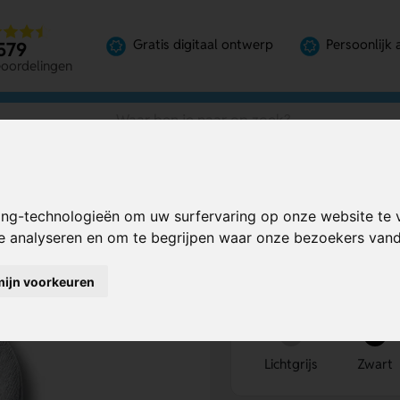
Gratis digitaal ontwerp
Persoonlijk 
579
eoordelingen
ing-technologieën om uw surfervaring op onze website te 
Bereken mijn prij
te analyseren en om te begrijpen waar onze bezoekers va
mijn voorkeuren
Kies kleur
1
Lichtgrijs
Zwart