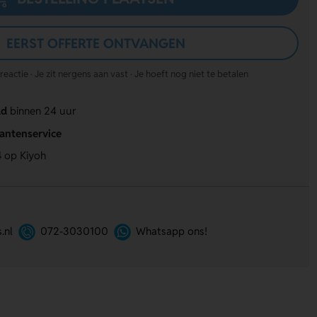
EERST OFFERTE ONTVANGEN
actie · Je zit nergens aan vast · Je hoeft nog niet te betalen
ld
binnen 24 uur
lantenservice
4
op Kiyoh
.nl
072-3030100
Whatsapp ons!