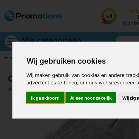
9,4
kiyoh b
Alle categorieën
Home
Mutsen
Carl Rpet Unisex-Muts
Wij gebruiken cookies
Wij maken gebruik van cookies en andere track
Carl Rpet Unisex-Muts
advertenties te tonen, om ons websiteverkeer 
Artikelnummer:
119756
Ik ga akkoord
Alleen noodzakelijk
Wijzig 