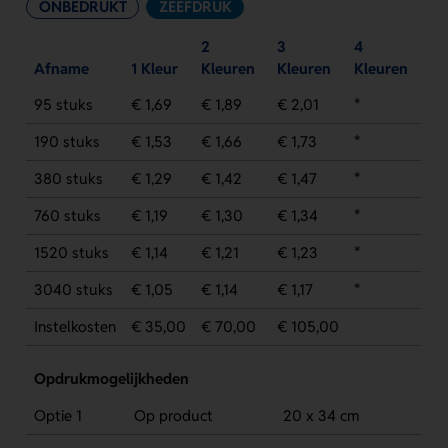
ONBEDRUKT
ZEEFDRUK
2
3
4
Afname
1 Kleur
Kleuren
Kleuren
Kleuren
95 stuks
€ 1,69
€ 1,89
€ 2,01
*
190 stuks
€ 1,53
€ 1,66
€ 1,73
*
380 stuks
€ 1,29
€ 1,42
€ 1,47
*
760 stuks
€ 1,19
€ 1,30
€ 1,34
*
1520 stuks
€ 1,14
€ 1,21
€ 1,23
*
3040 stuks
€ 1,05
€ 1,14
€ 1,17
*
Instelkosten
€ 35,00
€ 70,00
€ 105,00
Opdrukmogelijkheden
Optie 1
Op product
20 x 34 cm