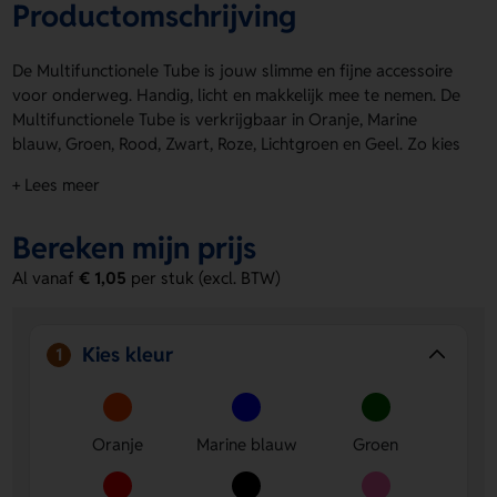
Productomschrijving
De Multifunctionele Tube is jouw slimme en fijne accessoire
voor onderweg. Handig, licht en makkelijk mee te nemen. De
Multifunctionele Tube is verkrijgbaar in Oranje, Marine
blauw, Groen, Rood, Zwart, Roze, Lichtgroen en Geel. Zo kies
je altijd een kleur die bij jou past. Op product is de perfecte
+ Lees meer
drukpositie voor het aanbrengen van een logo, naam of
eigen ontwerp. Bestel of vraag een prijs op.
Bereken mijn prijs
Voordelen van de Multifunctionele Tube
Al vanaf
€ 1,05
per stuk (excl. BTW)
Veel kleurkeuze
- Kies uit Oranje, Marine blauw, Groen,
Rood, Zwart, Roze, Lichtgroen en Geel.
Eigen bedrukking mogelijk
- Op product kun je een
Kies kleur
1
logo, naam of eigen ontwerp laten aanbrengen.
Praktisch en makkelijk mee te nemen
- Ideaal voor
dagelijks gebruik en onderweg.
Oranje
Marine blauw
Groen