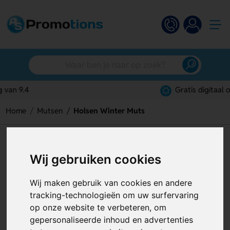
Gratis digitaal ontwerp
Home
Mutsen
Holsen Winter Muts
Holsen Winter Muts
Wij gebruiken cookies
Artikelnummer:
119554
Wij maken gebruik van cookies en andere
tracking-technologieën om uw surfervaring
op onze website te verbeteren, om
gepersonaliseerde inhoud en advertenties