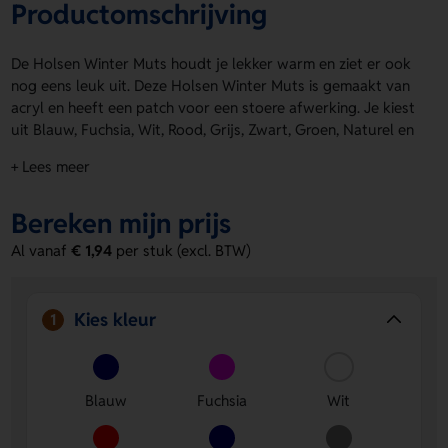
Productomschrijving
De Holsen Winter Muts houdt je lekker warm en ziet er ook
nog eens leuk uit. Deze Holsen Winter Muts is gemaakt van
acryl en heeft een patch voor een stoere afwerking. Je kiest
uit Blauw, Fuchsia, Wit, Rood, Grijs, Zwart, Groen, Naturel en
Lichtgrijs. Dankzij de hanger is er ruimte voor het
+ Lees meer
aanbrengen van een logo, naam of eigen ontwerp. Bestel of
vraag een prijs op.
Bereken mijn prijs
Voordelen van de Holsen Winter Muts
Al vanaf
€ 1,94
per stuk (excl. BTW)
Veel kleuropties.
Kies eenvoudig een kleur die past bij
jouw team, merk of actie.
Ruimte voor personalisatie.
Laat een logo, naam of
Kies kleur
1
eigen ontwerp aanbrengen voor een eigen uitstraling.
Warm en comfortabel.
De acryl winter muts is fijn voor
koude dagen en prettig om te dragen.
Blauw
Fuchsia
Wit