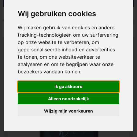
Bij AS Promotions helpen we bedrijven en
organisaties met gepersonaliseerde aanstekers
Wij gebruiken cookies
die kwaliteit en merkzichtbaarheid slim
combineren. Ideaal als giveaway, exclusief
Filters
Wij maken gebruik van cookies en andere
relatiegeschenk of onderdeel van een luxe
giftset. Zo geef je een product weg dat mensen
tracking-technologieën om uw surfervaring
graag bewaren, gebruiken en met jouw merk
op onze website te verbeteren, om
blijven verbinden.
gepersonaliseerde inhoud en advertenties
te tonen, om ons websiteverkeer te
analyseren en om te begrijpen waar onze
bezoekers vandaan komen.
Ik ga akkoord
Alleen noodzakelijk
Wijzig mijn voorkeuren