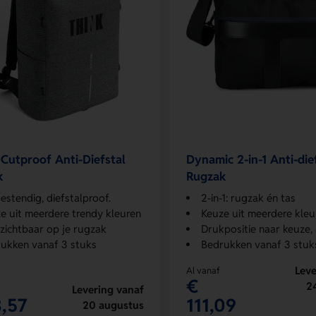
Cutproof Anti-Diefstal
Dynamic 2-in-1 Anti-die
k
Rugzak
bestendig, diefstalproof.
2-in-1: rugzak én tas
e uit meerdere trendy kleuren
Keuze uit meerdere kleu
 zichtbaar op je rugzak
Drukpositie naar keuze, alt
ukken vanaf 3 stuks
Bedrukken vanaf 3 stuk
Leve
Al vanaf
€
2
Levering vanaf
,57
111,09
20 augustus