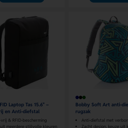
FID Laptop Tas 15.6" –
Bobby Soft Art anti-die
ij en Anti-diefstal
rugzak
vrij & RFID-bescherming
Anti-diefstal met verborg
 uit meerdere stijlvolle kleuren
Zacht design, keuze uit 