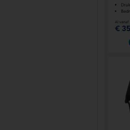
Druk
Bedr
Al vanaf
€ 35