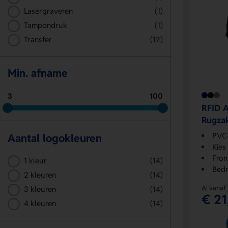
Lasergraveren
(1)
Tampondruk
(1)
Transfer
(12)
Min. afname
3
100
RFID A
Rugzak
PVC-
Aantal logokleuren
Kies
Front
1 kleur
(14)
Bedr
2 kleuren
(14)
Al vanaf
3 kleuren
(14)
€ 21
4 kleuren
(14)