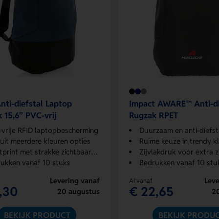
nti-diefstal Laptop
Impact AWARE™ Anti-di
 15,6” PVC-vrij
Rugzak RPET
vrije RFID laptopbescherming
Duurzaam en anti-diefsta
 uit meerdere kleuren opties
Ruime keuze in trendy k
print met strakke zichtbaarheid
Zijvlakdruk voor extra zich
ukken vanaf 10 stuks
Bedrukken vanaf 10 stu
Levering vanaf
Leve
Al vanaf
,30
€ 22,65
20 augustus
2
BEKIJK PRODUCT
BEKIJK PRODU