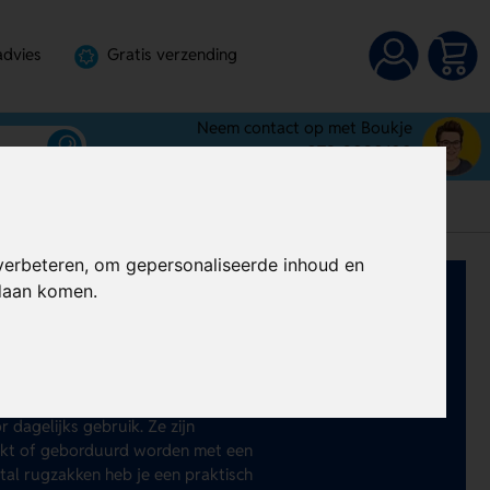
advies
Gratis verzending
Neem contact op met Boukje
072-3030100
verbeteren, om gepersonaliseerde inhoud en
ndaan komen.
rukken
ilig is? Laat dan
anti diefstal
 ons heb je een ruime keuze. Ze zijn
ende vakken om (digitale) diefstal te
dagelijks gebruik. Ze zijn
rukt of geborduurd worden met een
tal rugzakken heb je een praktisch