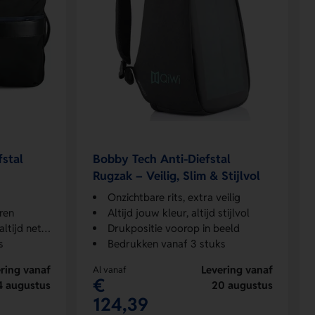
fstal
Bobby Tech Anti-Diefstal
Rugzak – Veilig, Slim & Stijlvol
Onzichtbare rits, extra veilig
ren
Altijd jouw kleur, altijd stijlvol
ijd netjes.
Drukpositie voorop in beeld
s
Bedrukken vanaf 3 stuks
ring vanaf
Levering vanaf
Al vanaf
€
4 augustus
20 augustus
124,39