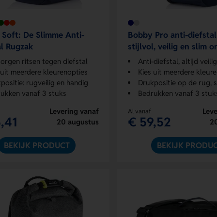
Soft: De Slimme Anti-
Bobby Pro anti-diefstal
al Rugzak
stijlvol, veilig en slim
orgen ritsen tegen diefstal
Anti-diefstal, altijd veilig
 uit meerdere kleurenopties
Kies uit meerdere kleur
positie: rugveilig en handig
Drukpositie op de rug, s
ukken vanaf 3 stuks
Bedrukken vanaf 3 stuk
Levering vanaf
Leve
Al vanaf
,41
€ 59,52
20 augustus
2
BEKIJK PRODUCT
BEKIJK PRODU