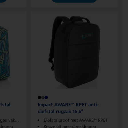
fstal
Impact AWARE™ RPET anti-
diefstal rugzak 15,6"
en vakken
Diefstalproof met AWARE™ RPET
kleuren
Keuze uit meerdere kleuren