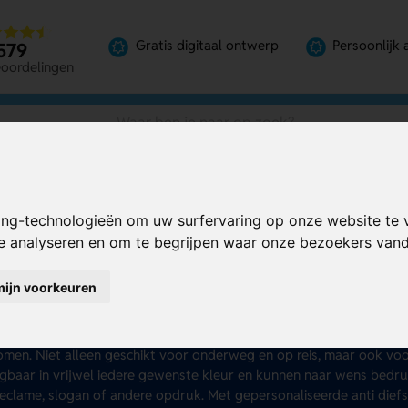
Gratis digitaal ontwerp
Persoonlijk 
579
eoordelingen
ing-technologieën om uw surfervaring op onze website te 
te analyseren en om te begrijpen waar onze bezoekers va
ti diefstal rugzakken bed
mijn voorkeuren
k naar een doeltreffend relatiegeschenk dat zowel praktisch als ve
kken bedrukken
. Van goedkope tot luxe anti-diefstal rugzakken, bij
en van verborgen ritsen, snijbestendige materialen en RFID-blokker
men. Niet alleen geschikt voor onderweg en op reis, maar ook voor 
jgbaar in vrijwel iedere gewenste kleur en kunnen naar wens bed
reclame, slogan of andere opdruk. Met gepersonaliseerde anti diefs