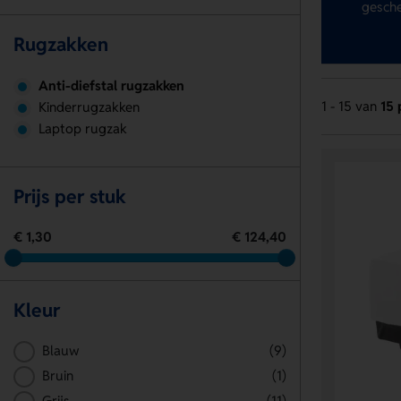
gesche
Rugzakken
Anti-diefstal rugzakken
1 - 15 van
15 
Kinderrugzakken
Laptop rugzak
Prijs per stuk
€ 1,30
€ 124,40
Kleur
Blauw
(9)
Bruin
(1)
Grijs
(11)