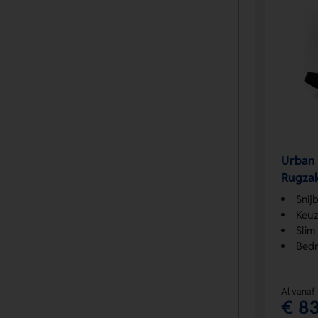
Urban 
Rugza
Snij
Keuz
Slim
Bedr
Al vanaf
€ 83