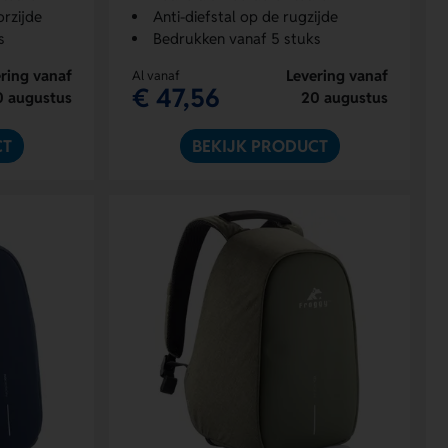
rzijde
Anti-diefstal op de rugzijde
s
Bedrukken vanaf 5 stuks
ring vanaf
Levering vanaf
Al vanaf
€ 47,56
0 augustus
20 augustus
CT
BEKIJK PRODUCT