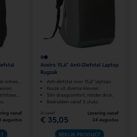
efstal
Aveiro 15,6" Anti-Diefstal Laptop
Rugzak
l ontwerp
Anti-diefstal voor 15,6” laptops
leuren
Keuze uit diverse kleuren
tbaarheid
Slim draagcomfort, minder druk.
ks
Bedrukken vanaf 5 stuks
ring vanaf
Levering vanaf
Al vanaf
€ 35,05
0 augustus
24 augustus
CT
BEKIJK PRODUCT