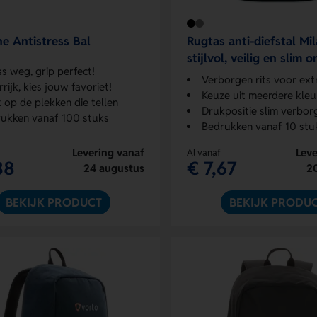
e Antistress Bal
Rugtas anti-diefstal Mi
stijlvol, veilig en slim
ss weg, grip perfect!
Verborgen rits voor extra 
rrijk, kies jouw favoriet!
Keuze uit meerdere kleu
 op de plekken die tellen
Drukpositie slim verbor
ukken vanaf 100 stuks
Bedrukken vanaf 10 stu
Levering vanaf
Leve
Al vanaf
38
€ 7,67
24 augustus
2
BEKIJK PRODUCT
BEKIJK PRODU