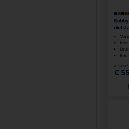
Bobby 
diefst
Verb
Kies
Druk
Bedr
Al vanaf
€ 55