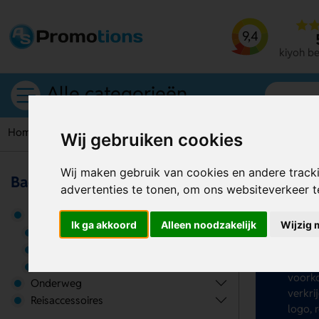
9,4
kiyoh b
Alle categorieën
Home
Rugzakken
Anti-diefstal rugzakken
Wij gebruiken cookies
Wij maken gebruik van cookies en andere track
Bagage
advertenties te tonen, om ons websiteverkeer 
An
Bagage
Ik ga akkoord
Alleen noodzakelijk
Wijzig 
Op zoe
Koffers
rugza
Rugzakken
voorzi
Tassen
voorko
Onderweg
verkri
Reisaccessoires
logo, 