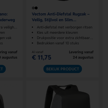
lano:
Vectom Anti-Diefstal Rugzak –
 onderweg
Veilig, Stijlvol en Slim
Ontworpen
veiligheid
Anti-diefstal met verborgen ritsen
ren
Kies uit meerdere kleuren
gen vak
Drukpositie voor extra zichtbaarheid
ks
Bedrukken vanaf 10 stuks
ring vanaf
Levering vanaf
Al vanaf
€ 11,75
0 augustus
24 augustus
CT
BEKIJK PRODUCT