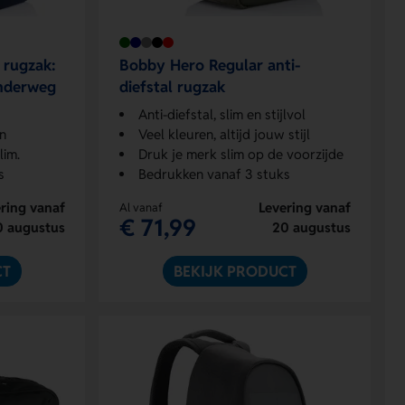
 rugzak:
Bobby Hero Regular anti-
 onderweg
diefstal rugzak
Anti-diefstal, slim en stijlvol
en
Veel kleuren, altijd jouw stijl
lim.
Druk je merk slim op de voorzijde
s
Bedrukken vanaf 3 stuks
ring vanaf
Levering vanaf
Al vanaf
€ 71,99
0 augustus
20 augustus
CT
BEKIJK PRODUCT