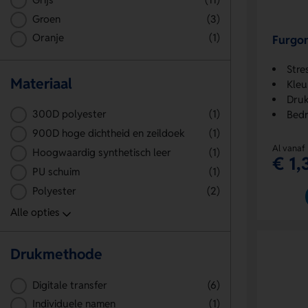
Groen
(3)
Oranje
(1)
Furgon
Stre
Materiaal
Kleu
Druk
300D polyester
(1)
Bedr
900D hoge dichtheid en zeildoek
(1)
Al vanaf
Hoogwaardig synthetisch leer
(1)
€ 1,
PU schuim
(1)
Polyester
(2)
Drukmethode
Digitale transfer
(6)
Individuele namen
(1)