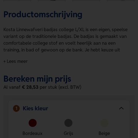
Productomschrijving
Kosta Linnewafveri badjas college L/XL is een eigen, speelse
variant op de traditionele badjas. De badjas is gemaakt van
comfortabele college stof en voelt heerlijk aan na een
training, in bad of gewoon op de bank. Je hebt keuze uit
Bordeaux, Grijs, Beige en Blauw. Dankzij de capuchon, twee
+ Lees meer
zakken en taille riem zit hij altijd fijn. Op de Achterzijde en op
de borst kun je makkelijk een logo, naam of eigen ontwerp
Bereken mijn prijs
laten aanbrengen. Kosta Linnewafveri badjas college L/XL
staat voor kwaliteit met een lange levensduur. Bestel of
Al vanaf
€ 28,53
per stuk (excl. BTW)
vraag een prijs op.
Voordelen van de Kosta Linnewafveri
Kies kleur
1
badjas college L/XL
Ruimte voor personalisatie
- Laat een logo, naam of
eigen ontwerp aanbrengen op de Achterzijde of op de
Bordeaux
Grijs
Beige
borst.