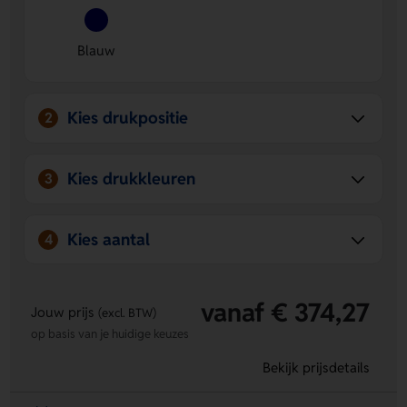
Comfortabel en veelzijdig
- Fijn na het sporten, in bad
of gewoon lekker voor thuis.
Praktisch en duurzaam
- Met capuchon, twee zakken en
Blauw
een stevige afwerking voor lang gebruik.
Kies drukpositie
2
Kies drukkleuren
3
Kies aantal
4
vanaf € 374,27
Jouw prijs
(excl. BTW)
op basis van je huidige keuzes
Bekijk prijsdetails