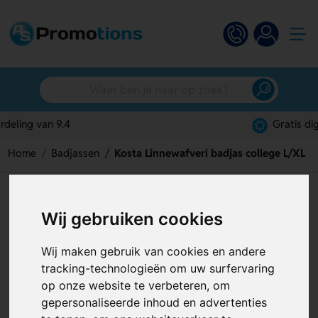
Gratis digitaal ontwerp
Home
Badjassen
Kosta Linnewafveri badjas college L/XL
Kosta Linnewafveri badjas
Wij gebruiken cookies
college L/XL
Artikelnummer:
130545
Wij maken gebruik van cookies en andere
tracking-technologieën om uw surfervaring
op onze website te verbeteren, om
gepersonaliseerde inhoud en advertenties