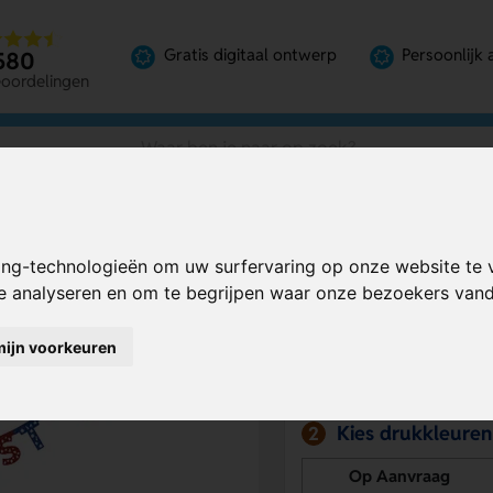
Gratis digitaal ontwerp
Persoonlijk 
580
eoordelingen
ing-technologieën om uw surfervaring op onze website te 
Bereken mijn prij
te analyseren en om te begrijpen waar onze bezoekers va
mijn voorkeuren
Kies drukpositie
1
Kies drukkleuren
2
Op Aanvraag