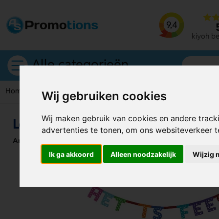
9,4
kiyoh b
Alle categorieën
Home
Vlaggetjes
Letterslingers
Wij gebruiken cookies
Wij maken gebruik van cookies en andere track
Letterslingers
advertenties te tonen, om ons websiteverkeer 
Artikelnummer:
130284
Ik ga akkoord
Alleen noodzakelijk
Wijzig 