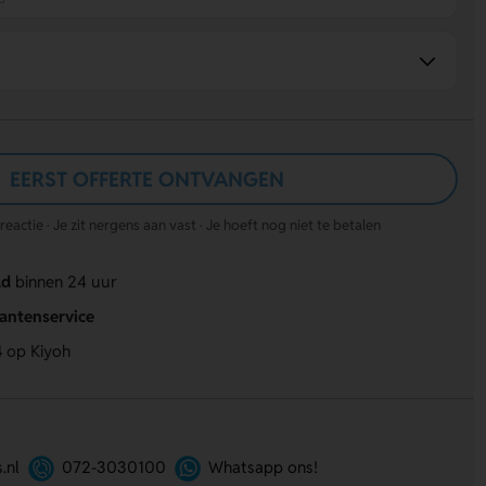
EERST OFFERTE ONTVANGEN
actie · Je zit nergens aan vast · Je hoeft nog niet te betalen
ld
binnen 24 uur
lantenservice
4
op Kiyoh
.nl
072-3030100
Whatsapp ons!