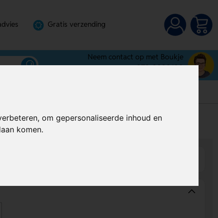
advies
Gratis verzending
Neem contact op met Boukje
072-3030100
verbeteren, om gepersonaliseerde inhoud en
s
Prijs op aanvraag
ndaan komen.
Wijzigen
Op product