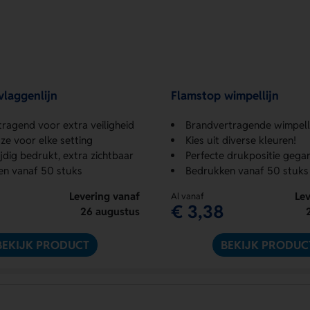
vlaggenlijn
Flamstop wimpellijn
ragend voor extra veiligheid
Brandvertragende wimpellijn voor ext
ze voor elke setting
Kies uit diverse kleuren!
jdig bedrukt, extra zichtbaar
Perfecte drukpositie gega
en vanaf 50 stuks
Bedrukken vanaf 50 stuks
Levering vanaf
Lev
Al vanaf
€ 3,38
26 augustus
BEKIJK PRODUCT
BEKIJK PRODUC