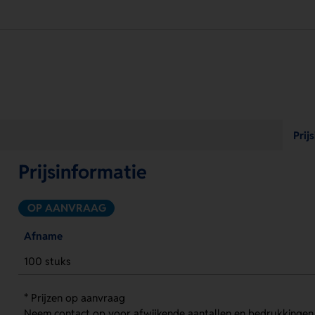
Prij
Prijsinformatie
OP AANVRAAG
Afname
100 stuks
* Prijzen op aanvraag
Neem contact op voor afwijkende aantallen en bedrukkingen