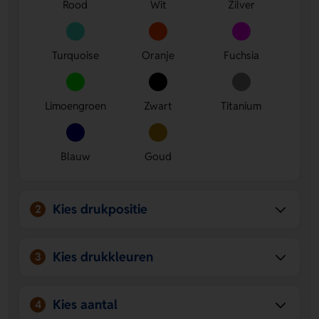
Rood
Wit
Zilver
kantoor of tijdens een dagje uit.
Veel kleurkeuze
Kies uit 12 kleuren, zodat de fles goed
past bij jouw stijl of merk.
Turquoise
Oranje
Fuchsia
Limoengroen
Zwart
Titanium
Blauw
Goud
Kies drukpositie
2
Kies drukkleuren
3
Kies aantal
4