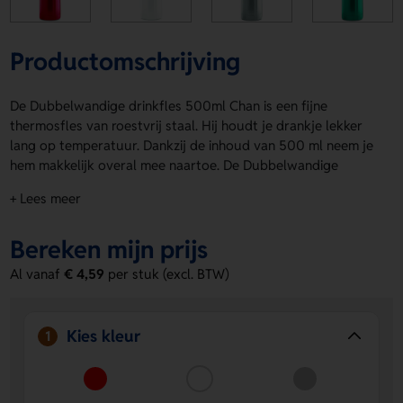
Productomschrijving
De Dubbelwandige drinkfles 500ml Chan is een fijne
thermosfles van roestvrij staal. Hij houdt je drankje lekker
lang op temperatuur. Dankzij de inhoud van 500 ml neem je
hem makkelijk overal mee naartoe. De Dubbelwandige
drinkfles 500ml Chan is verkrijgbaar in Rood, Wit, Zilver,
+ Lees meer
Turquoise, Oranje, Fuchsia, Limoengroen, Zwart, Titanium,
Blauw en Goud. Laat hem snel bedrukken op Voorzijde,
Bereken mijn prijs
Rondom, Bovenzijde deksel, Lid front of Bottle ts met jouw
logo, naam of eigen ontwerp. Bestel of vraag een prijs op.
Al vanaf
€ 4,59
per stuk (excl. BTW)
Voordelen van de Dubbelwandige
drinkfles 500ml Chan
Kies kleur
1
Bedrukking naar wens
Laat je logo, naam of eigen
ontwerp aanbrengen op meerdere drukposities.
Handig formaat van 500 ml
Ideaal voor onderweg, op