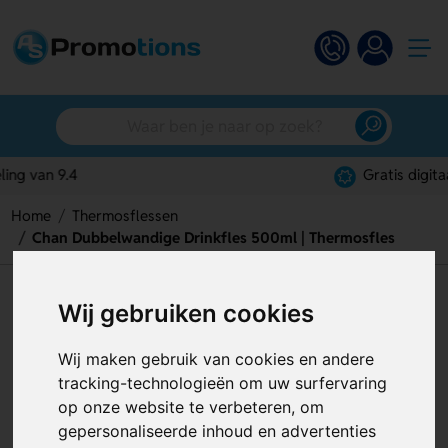
Gratis digitaal ontwerp
Home
Thermosflessen
Chan Dubbelwandige Drinkfles 500ml | Thermosfles
Chan Dubbelwandige Drinkfles
Wij gebruiken cookies
500ml | Thermosfles
Wij maken gebruik van cookies en andere
Artikelnummer:
129820
tracking-technologieën om uw surfervaring
op onze website te verbeteren, om
gepersonaliseerde inhoud en advertenties