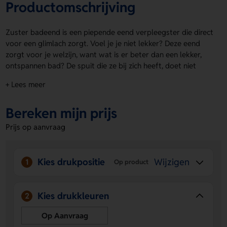
Productomschrijving
Zuster badeend is een piepende eend verpleegster die direct
voor een glimlach zorgt. Voel je je niet lekker? Deze eend
zorgt voor je welzijn, want wat is er beter dan een lekker,
ontspannen bad? De spuit die ze bij zich heeft, doet niet
eens pijn. Zuster badeend is leuk om te geven en nog leuker
+ Lees meer
om te krijgen. Voor een logo, naam of eigen ontwerp zijn er
drukposities op de badeend zelf en op de spuit. Bestel of
Bereken mijn prijs
vraag een prijs op.
Prijs op aanvraag
Voordelen van de Zuster badeend
Speels en origineel geschenk
- Zorgt voor een vrolijke
uitstraling en past perfect bij een ontspannen
Kies drukpositie
Wijzigen
1
Op product
badmoment.
Ruimte voor personalisatie
- Laat een logo, naam of
eigen ontwerp aanbrengen op de badeend en op de
Kies drukkleuren
2
spuit.
Opvallend en herkenbaar
- De verpleegsterlook en
Op Aanvraag
piepende functie maken deze Zuster badeend extra