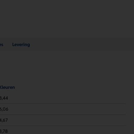
es
Levering
Kleuren
8,44
6,06
4,67
3,78