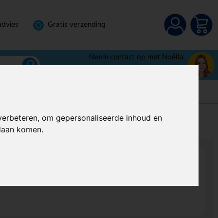
advies
Gratis verzending
Neem contact op met Noëlla
072-3030100
verbeteren, om gepersonaliseerde inhoud en
s
Al vanaf
€ 2,73
per stuk (excl. BTW)
ndaan komen.