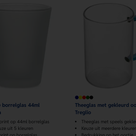
e borrelglas 44ml
Theeglas met gekleurd oo
m
Treglio
print op 44ml borrelglas
Theeglas met speels gekle
uze uit 5 kleuren
Keuze uit meerdere kleure
print op borrelglas
Bedrukking op het oortje