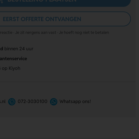
EERST OFFERTE ONTVANGEN
actie · Je zit nergens aan vast · Je hoeft nog niet te betalen
ld
binnen 24 uur
lantenservice
4
op Kiyoh
.nl
072-3030100
Whatsapp ons!