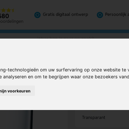
Gratis digitaal ontwerp
Persoonlijk 
580
eoordelingen
ing-technologieën om uw surfervaring op onze website te 
Bereken mijn prij
te analyseren en om te begrijpen waar onze bezoekers va
mijn voorkeuren
Kies kleur
1
Transparant