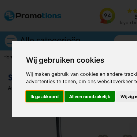
9,4
kiyoh b
Alle categorieën
Home
Glazen
Scott Waterglas 300 Ml
Wij gebruiken cookies
Wij maken gebruik van cookies en andere track
Scott Waterglas 300 Ml
advertenties te tonen, om ons websiteverkeer 
Artikelnummer:
129111
Ik ga akkoord
Alleen noodzakelijk
Wijzig 