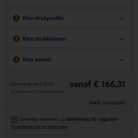
Comfortabel en licht
– Het EVA-materiaal draagt
prettig en voelt fijn aan bij dagelijks gebruik.
Kies drukpositie
2
Kies drukkleuren
3
Kies aantal
4
vanaf € 166,31
Jouw prijs
(excl. BTW)
op basis van je huidige keuzes
Bekijk prijsdetails
Levering verwacht op
donderdag 20 augustus
-
spoedlevering op aanvraag