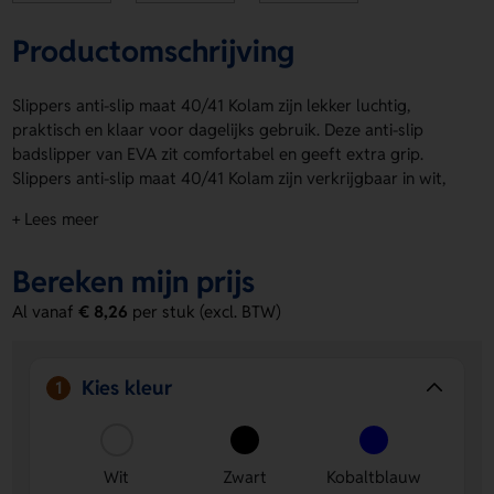
Productomschrijving
Slippers anti-slip maat 40/41 Kolam zijn lekker luchtig,
praktisch en klaar voor dagelijks gebruik. Deze anti-slip
badslipper van EVA zit comfortabel en geeft extra grip.
Slippers anti-slip maat 40/41 Kolam zijn verkrijgbaar in wit,
zwart en kobaltblauw. Laat ze personaliseren met een logo,
+ Lees meer
naam of eigen ontwerp op rechts, links, right debossing of
left debossing. Zo maak je er iets eigens van. Bestel of vraag
Bereken mijn prijs
een prijs op.
Al vanaf
€ 8,26
per stuk (excl. BTW)
Voordelen van de Slippers anti-slip
maat 40/41 Kolam
Extra grip
– De anti-slip zool helpt je stevig te staan,
Kies kleur
1
ook op gladde ondergronden.
Persoonlijk te maken
– Je laat eenvoudig een logo,
naam of eigen ontwerp aanbrengen op rechts, links,
Wit
Zwart
Kobaltblauw
right debossing of left debossing.