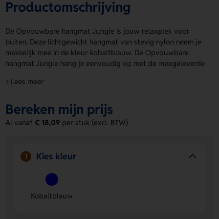
Productomschrijving
De Opvouwbare hangmat Jungle is jouw relaxplek voor
buiten. Deze lichtgewicht hangmat van stevig nylon neem je
makkelijk mee in de kleur kobaltblauw. De Opvouwbare
hangmat Jungle hang je eenvoudig op met de meegeleverde
band en karabijnhaken. Hij is geschikt tot maximaal 200 kg.
+ Lees meer
Laat hem bedrukken op de Hoes voorzijde of Hoes
achterzijde met een logo, naam of eigen ontwerp. Bestel of
Bereken mijn prijs
vraag een prijs op.
Al vanaf
€ 18,09
per stuk (excl. BTW)
Voordelen van de Opvouwbare
hangmat Jungle
Licht en makkelijk mee te nemen
- Dankzij het stevige
Kies kleur
1
nylon neem je deze hangmat overal simpel mee naartoe.
Snel op te hangen
- Met de band en karabijnhaken hang
je hem in no-time stevig vast.
Kobaltblauw
Persoonlijk te maken
- Laat een logo, naam of eigen
ontwerp aanbrengen op de Hoes voorzijde of Hoes
achterzijde.