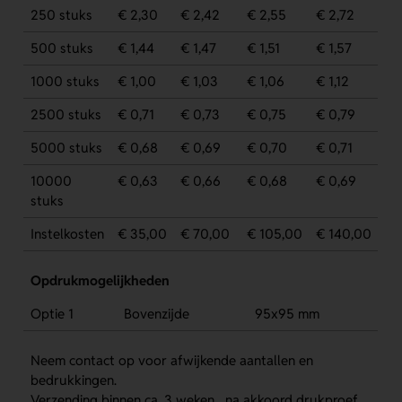
250 stuks
€ 2,30
€ 2,42
€ 2,55
€ 2,72
500 stuks
€ 1,44
€ 1,47
€ 1,51
€ 1,57
1000 stuks
€ 1,00
€ 1,03
€ 1,06
€ 1,12
2500 stuks
€ 0,71
€ 0,73
€ 0,75
€ 0,79
5000 stuks
€ 0,68
€ 0,69
€ 0,70
€ 0,71
10000
€ 0,63
€ 0,66
€ 0,68
€ 0,69
stuks
Instelkosten
€ 35,00
€ 70,00
€ 105,00
€ 140,00
Opdrukmogelijkheden
Optie 1
Bovenzijde
95x95 mm
Neem contact op voor afwijkende aantallen en
bedrukkingen.
Verzending binnen ca. 3 weken na akkoord drukproef.