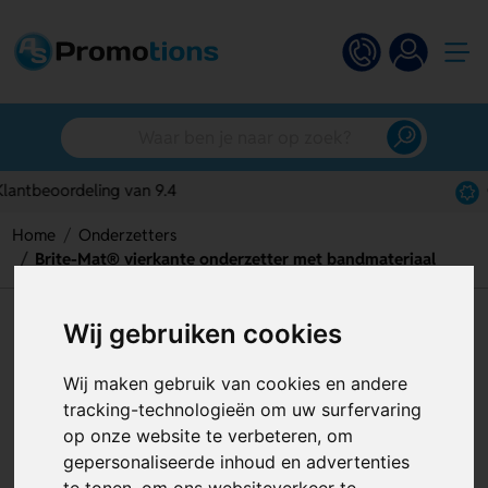
Gratis digitaal ontwerp
Home
Onderzetters
Brite-Mat® vierkante onderzetter met bandmateriaal
Brite-Mat® vierkante
Wij gebruiken cookies
onderzetter met bandmateriaal
Wij maken gebruik van cookies en andere
Artikelnummer:
128276
tracking-technologieën om uw surfervaring
op onze website te verbeteren, om
gepersonaliseerde inhoud en advertenties