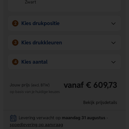
Zwart
Stevig en slipvast
De dunne anti-slip onderlaag helpt de
onderzetter netjes op zijn plek te houden.
Duurzame mix van materialen
Gemaakt van gerecycled
bandmateriaal, papier en kunststof in zwart.
Kies drukpositie
2
Kies drukkleuren
3
Kies aantal
4
vanaf € 609,73
Jouw prijs
(excl. BTW)
op basis van je huidige keuzes
Bekijk prijsdetails
Levering verwacht op
maandag 31 augustus
-
spoedlevering op aanvraag