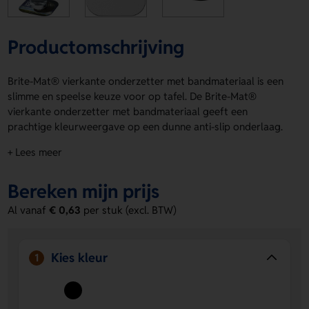
Productomschrijving
Brite-Mat® vierkante onderzetter met bandmateriaal is een
slimme en speelse keuze voor op tafel. De Brite-Mat®
vierkante onderzetter met bandmateriaal geeft een
prachtige kleurweergave op een dunne anti-slip onderlaag.
Hij is gemaakt van gerecycled bandmateriaal, papier en
+ Lees meer
kunststof. De afwerking is strak in zwart, met gelamineerd
papier, gerecycled plastic en bandmateriaal. Op de
Bereken mijn prijs
bovenzijde kun je makkelijk een logo, naam of eigen
ontwerp laten drukken. Bestel of vraag een prijs op.
Al vanaf
€ 0,63
per stuk (excl. BTW)
Voordelen van de Brite-Mat® vierkante
onderzetter met bandmateriaal
Kies kleur
1
Goede zichtbaarheid van jouw ontwerp
De bovenzijde
is geschikt voor het aanbrengen van een logo, naam of
eigen ontwerp.