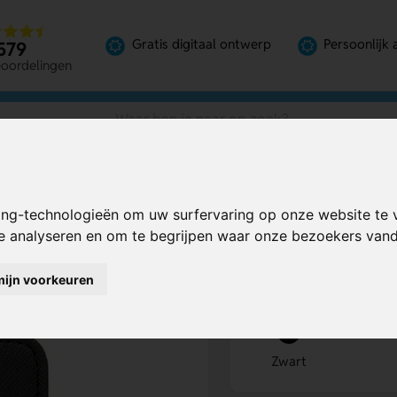
Gratis digitaal ontwerp
Persoonlijk 
579
eoordelingen
ing-technologieën om uw surfervaring op onze website te 
der
Bereken mijn prij
te analyseren en om te begrijpen waar onze bezoekers va
mijn voorkeuren
Kies kleur
1
Zwart