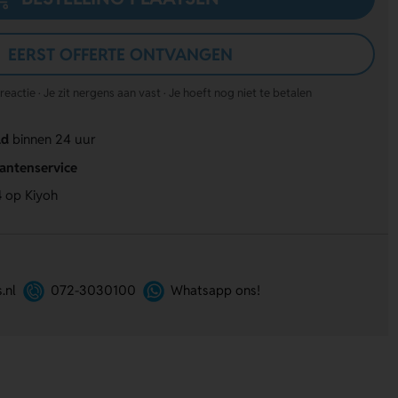
EERST OFFERTE ONTVANGEN
actie · Je zit nergens aan vast · Je hoeft nog niet te betalen
ld
binnen 24 uur
lantenservice
4
op Kiyoh
.nl
072-3030100
Whatsapp ons!