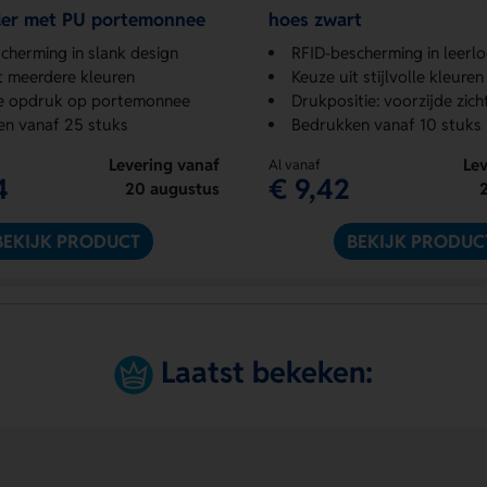
der met PU portemonnee
hoes zwart
cherming in slank design
RFID-bescherming in leerl
t meerdere kleuren
Keuze uit stijlvolle kleuren
re opdruk op portemonnee
Drukpositie: voorzijde zic
n vanaf 25 stuks
Bedrukken vanaf 10 stuks
Levering vanaf
Lev
Al vanaf
4
€ 9,42
20 augustus
BEKIJK PRODUCT
BEKIJK PRODUC
Laatst bekeken: