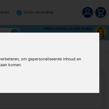
advies
Gratis verzending
Neem contact op met Noëlla
072-3030100
verbeteren, om gepersonaliseerde inhoud en
s
Al vanaf
€ 8,74
per stuk (excl. BTW)
ndaan komen.