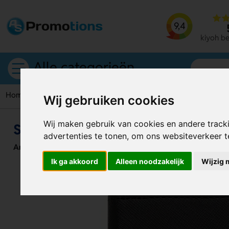
9,4
kiyoh b
Alle categorieën
Home
Pasjeshouders
Swiss Peak veilige RFID kaarthouder
Wij gebruiken cookies
Wij maken gebruik van cookies en andere track
Swiss Peak veilige RFID kaarthou
advertenties te tonen, om ons websiteverkeer 
Artikelnummer:
127556
Ik ga akkoord
Alleen noodzakelijk
Wijzig 