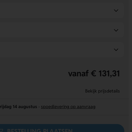
vanaf € 131,31
Bekijk prijsdetails
rijdag 14 augustus
-
spoedlevering op aanvraag
BESTELLING PLAATSEN