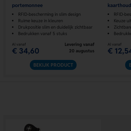
portemonnee
kaarthou
RFID-bescherming in slim design
RFID-bes
Ruime keuze in kleuren
Keuze ui
Drukpositie slim en duidelijk zichtbaar
Zichtba
Bedrukken vanaf 5 stuks
Bedrukke
Levering vanaf
Al vanaf
Al vanaf
€ 34,60
€ 12,5
20 augustus
BEKIJK PRODUCT