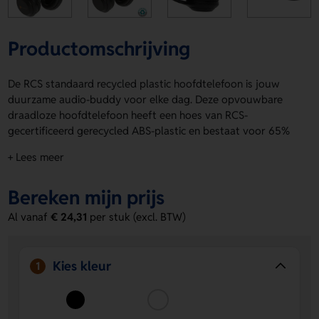
Productomschrijving
De RCS standaard recycled plastic hoofdtelefoon is jouw
duurzame audio-buddy voor elke dag. Deze opvouwbare
draadloze hoofdtelefoon heeft een hoes van RCS-
gecertificeerd gerecycled ABS-plastic en bestaat voor 65%
uit gerecycled materiaal op basis van het totale gewicht.
+ Lees meer
Dankzij BT 5.0 geniet je van een soepele verbinding en tot 6
uur luistertijd. Het over-ear ontwerp zorgt voor lekker vol
Bereken mijn prijs
geluid. Verkrijgbaar in Zwart en Wit. De RCS standaard
recycled plastic hoofdtelefoon kan bedrukt worden op de
Al vanaf
€ 24,31
per stuk (excl. BTW)
Linker zijkant en Rechter zijkant voor een logo, naam of
eigen ontwerp. Bestel of vraag een prijs op.
Kies kleur
Voordelen van de RCS standaard
1
recycled plastic hoofdtelefoon
Duurzaam materiaalgebruik
- Gemaakt van RCS-