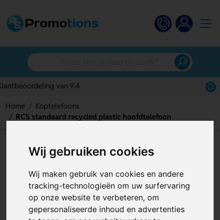
Gratis digitaal ontwerp
Home
Koptelefoons
RCS standaard recycled plastic hoofdtelefoon
RCS standaard recycled plastic
Wij gebruiken cookies
hoofdtelefoon
Wij maken gebruik van cookies en andere
Artikelnummer:
127475
tracking-technologieën om uw surfervaring
op onze website te verbeteren, om
gepersonaliseerde inhoud en advertenties