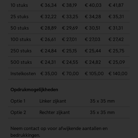
10 stuks
€ 36,34
€ 38,19
€ 40,03
€ 41,87
25 stuks
€ 32,22
€ 33,25
€ 34,28
€ 35,31
50 stuks
€ 28,89
€ 29,69
€ 30,51
€ 31,31
100 stuks
€ 26,61
€ 27,01
€ 27,03
€ 27,42
250 stuks
€ 24,84
€ 25,15
€ 25,44
€ 25,75
500 stuks
€ 24,31
€ 24,55
€ 24,82
€ 25,09
Instelkosten
€ 35,00
€ 70,00
€ 105,00
€ 140,00
Opdrukmogelijkheden
Optie 1
Linker zijkant
35 x 35 mm
Optie 2
Rechter zijkant
35 x 35 mm
Neem contact op voor afwijkende aantallen en
bedrukkingen.