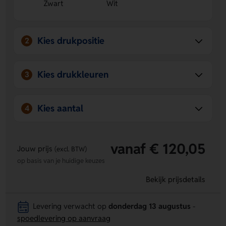
Zwart
Wit
gecertificeerd gerecycled ABS-plastic en PVC-vrij
geleverd.
Persoonlijke bedrukking mogelijk
- Laat een logo, naam
of eigen ontwerp aanbrengen op de linker zijkant of
Kies drukpositie
2
rechter zijkant.
Handig en comfortabel in gebruik
- Draadloos met BT
5.0, tot 10 meter bereik en tot 6 uur speeltijd.
Kies drukkleuren
3
Kies aantal
4
vanaf € 120,05
Jouw prijs
(excl. BTW)
op basis van je huidige keuzes
Bekijk prijsdetails
Levering verwacht op
donderdag 13 augustus
-
spoedlevering op aanvraag