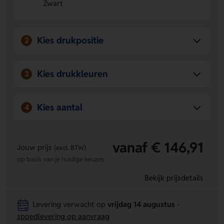
Zwart
ruisonderdrukking filtert storend omgevingsgeluid weg
voor meer focus en luisterplezier.
Altijd snel te personaliseren
- Op de bovenzijde kun je
eenvoudig een logo, naam of eigen ontwerp laten
Kies drukpositie
2
aanbrengen.
Lange batterijduur voor onderweg
- Met tot 18 uur
speeltijd en de handige oplaadcase zit je niet snel
Kies drukkleuren
3
zonder stroom.
Kies aantal
4
vanaf € 146,91
Jouw prijs
(excl. BTW)
op basis van je huidige keuzes
Bekijk prijsdetails
Levering verwacht op
vrijdag 14 augustus
-
spoedlevering op aanvraag