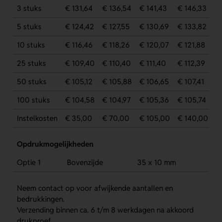
3 stuks
€ 131,64
€ 136,54
€ 141,43
€ 146,33
5 stuks
€ 124,42
€ 127,55
€ 130,69
€ 133,82
10 stuks
€ 116,46
€ 118,26
€ 120,07
€ 121,88
25 stuks
€ 109,40
€ 110,40
€ 111,40
€ 112,39
50 stuks
€ 105,12
€ 105,88
€ 106,65
€ 107,41
100 stuks
€ 104,58
€ 104,97
€ 105,36
€ 105,74
Instelkosten
€ 35,00
€ 70,00
€ 105,00
€ 140,00
Opdrukmogelijkheden
Optie 1
Bovenzijde
35 x 10 mm
Neem contact op voor afwijkende aantallen en
bedrukkingen.
Verzending binnen ca. 6 t/m 8 werkdagen na akkoord
drukproef.