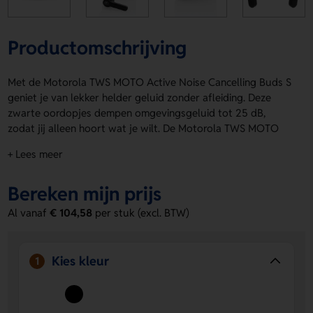
Productomschrijving
Met de Motorola TWS MOTO Active Noise Cancelling Buds S
geniet je van lekker helder geluid zonder afleiding. Deze
zwarte oordopjes dempen omgevingsgeluid tot 25 dB,
zodat jij alleen hoort wat je wilt. De Motorola TWS MOTO
Active Noise Cancelling Buds S hebben een slimme
+ Lees meer
touchbediening, ingebouwde Alexa en werken ook met Siri®
en Google Assistant™. Dankzij de slanke, draadloos
Bereken mijn prijs
oplaadbare cassette heb je tot 18 uur speeltijd. De Motorola
TWS MOTO Active Noise Cancelling Buds S zijn bovendien te
Al vanaf
€ 104,58
per stuk (excl. BTW)
personaliseren op de bovenzijde met een logo, naam of
eigen ontwerp. Bestel of vraag een prijs op.
Kies kleur
Voordelen van de Motorola TWS MOTO
1
Active Noise Cancelling Buds S
Minder afleiding door noise cancelling
- De actieve