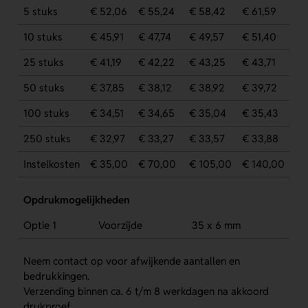
5 stuks
€ 52,06
€ 55,24
€ 58,42
€ 61,59
10 stuks
€ 45,91
€ 47,74
€ 49,57
€ 51,40
25 stuks
€ 41,19
€ 42,22
€ 43,25
€ 43,71
50 stuks
€ 37,85
€ 38,12
€ 38,92
€ 39,72
100 stuks
€ 34,51
€ 34,65
€ 35,04
€ 35,43
250 stuks
€ 32,97
€ 33,27
€ 33,57
€ 33,88
Instelkosten
€ 35,00
€ 70,00
€ 105,00
€ 140,00
Opdrukmogelijkheden
Optie 1
Voorzijde
35 x 6 mm
Neem contact op voor afwijkende aantallen en
bedrukkingen.
Verzending binnen ca. 6 t/m 8 werkdagen na akkoord
drukproef.