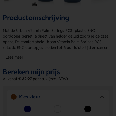
Productomschrijving
Met de Urban Vitamin Palm Springs RCS rplastic ENC
oordopjes geniet je direct van helder geluid zodra je de case
opent. De comfortabele Urban Vitamin Palm Springs RCS
rplastic ENC oordopjes bieden tot 6 uur luistertijd en samen
met de oplaadcassette tot 20 uur afspeeltijd. Dankzij 2
+ Lees meer
ENC-geïntegreerde microfoons voer je telefoongesprekken
in stereogeluid met topkwaliteit. De touch functie maakt
Bereken mijn prijs
bedienen supermakkelijk. Verkrijgbaar in Blauw, Wit en
Zwart. Voorzijde geschikt voor een logo, naam of eigen
Al vanaf
€ 32,97
per stuk (excl. BTW)
ontwerp. Bestel of vraag een prijs op.
Voordelen van de Urban Vitamin Palm
Kies kleur
1
Springs RCS rplastic ENC oordopjes
Lange accuduur:
tot 6 uur luistertijd en tot 20 uur met
de oplaadcassette, ideaal voor een hele dag.