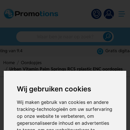
Gratis digitaal ontwerp
Home
Oordopjes
Urban Vitamin Palm Springs RCS rplastic ENC oordopjes
Urban Vitamin Palm Springs
Wij gebruiken cookies
RCS rplastic ENC oordopjes
Wij maken gebruik van cookies en andere
Artikelnummer:
127436
tracking-technologieën om uw surfervaring
op onze website te verbeteren, om
gepersonaliseerde inhoud en advertenties