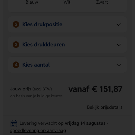
Blauw
Wit
Zwart
Personalisatie mogelijk:
de Voorzijde is geschikt voor
het aanbrengen van een logo, naam of eigen ontwerp.
Comfortabel en weerbestendig:
IPX4 maakt de
oordopjes geschikt voor onderweg en buitengebruik.
Kies drukpositie
2
Kies drukkleuren
3
Kies aantal
4
vanaf € 151,87
Jouw prijs
(excl. BTW)
op basis van je huidige keuzes
Bekijk prijsdetails
Levering verwacht op
vrijdag 14 augustus
-
spoedlevering op aanvraag