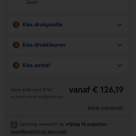
Zwart
eenvoudig mee.
Direct klaar voor gebruik
- Inclusief batterijen, dus je
kunt hem meteen gebruiken.
Eigen bedrukking op de voorzijde
- Laat een logo, naam
Kies drukpositie
2
of eigen ontwerp aanbrengen voor een persoonlijke
touch.
Kies drukkleuren
3
Kies aantal
4
vanaf € 126,19
Jouw prijs
(excl. BTW)
op basis van je huidige keuzes
Bekijk prijsdetails
Levering verwacht op
vrijdag 14 augustus
-
spoedlevering op aanvraag