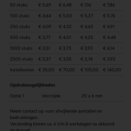
50 stuks
€ 5,69
€ 6,48
€ 7,16
€ 7,86
100 stuks
€ 4,64
€ 5,03
€ 5,37
€ 5,76
250 stuks
€ 4,09
€ 4,32
€ 4,63
€ 4,91
500 stuks
€ 3,77
€ 4,01
€ 4,25
€ 4,48
1000 stuks
€ 3,51
€ 3,73
€ 3,93
€ 4,14
2500 stuks
€ 3,37
€ 3,55
€ 3,74
€ 3,92
Instelkosten
€ 35,00
€ 70,00
€ 105,00
€ 140,00
Opdrukmogelijkheden
Optie 1
Voorzijde
25 x 6 mm
Neem contact op voor afwijkende aantallen en
bedrukkingen.
Verzending binnen ca. 6 t/m 8 werkdagen na akkoord
drukproef.