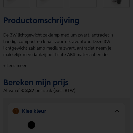
Productomschrijving
De 3W lichtgewicht zaklamp medium zwart, antraciet is
handig, compact en klaar voor elk avontuur. Deze 3W
lichtgewicht zaklamp medium zwart, antraciet neem je
makkelijk mee dankzij het lichte ABS-materiaal en de
aluminium kop. Zwart geeft hem een stoere look. Met 180
+ Lees meer
lumen, een straalafstand tot 200 meter en 2 uur werktijd
heb je altijd goed licht. Inclusief batterijen, dus direct
Bereken mijn prijs
gebruiksklaar. De riemclip maakt meenemen extra simpel. Op
de voorzijde kun je een logo, naam of eigen ontwerp laten
Al vanaf
€ 3,37
per stuk (excl. BTW)
aanbrengen. IPX 44. Bestel of vraag een prijs op.
Voordelen van de 3W lichtgewicht
Kies kleur
1
zaklamp medium zwart, antraciet
Licht en makkelijk mee te nemen
- Dankzij het
compacte formaat en de riemclip neem je hem overal