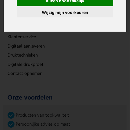
Alleen noodzakelijk
Wijzig mijn voorkeuren
Meer informatie
Klantenservice
Digitaal aanleveren
Druktechnieken
Digitale drukproef
Contact opnemen
Onze voordelen
Producten van topkwaliteit
Persoonlijke advies op maat