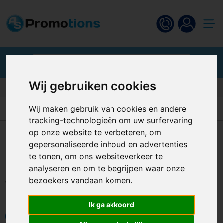
Wij gebruiken cookies
Klantbeoordeling van 9.4
Home
Druktechnieken
Doming
Wij maken gebruik van cookies en andere
tracking-technologieën om uw surfervaring
op onze website te verbeteren, om
Doming
gepersonaliseerde inhoud en advertenties
te tonen, om ons websiteverkeer te
analyseren en om te begrijpen waar onze
Krasvaste sticker voorzien van een stevige, glasheldere
bezoekers vandaan komen.
coating. Wordt toegepast op o.a. sleutelhangers en USB
memory sticks.
Ik ga akkoord
< TERUG NAAR OVERZICHT