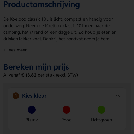
Productomschrijving
De Koelbox classic 10L is licht, compact en handig voor
onderweg. Neem de Koelbox classic 10L mee naar de
camping, het strand of een dagje uit. Zo houd je eten en
drinken lekker koel. Dankzij het handvat neem je hem
makkelijk mee. Verkrijgbaar in Blauw, Rood en Lichtgroen. Op
+ Lees meer
het deksel is er ruimte voor een logo, naam of eigen
ontwerp. Bestel of vraag een prijs op.
Bereken mijn prijs
Voordelen van de Koelbox classic 10L
Al vanaf
€ 13,82
per stuk (excl. BTW)
Licht en compact
Je neemt hem makkelijk mee naar elke
uitje.
Praktisch handvat
Je draagt de koelbox comfortabel en
Kies kleur
1
snel.
Ruimte voor bedrukking op het deksel
Laat eenvoudig
een logo, naam of eigen ontwerp aanbrengen.
Blauw
Rood
Lichtgroen