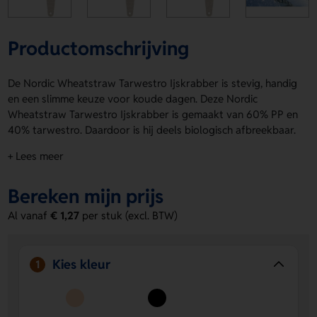
Productomschrijving
De Nordic Wheatstraw Tarwestro Ijskrabber is stevig, handig
en een slimme keuze voor koude dagen. Deze Nordic
Wheatstraw Tarwestro Ijskrabber is gemaakt van 60% PP en
40% tarwestro. Daardoor is hij deels biologisch afbreekbaar.
De kleurcombinatie Naturel en Zwart geeft hem een frisse,
+ Lees meer
natuurlijke look. Laat hem bedrukken op de holder of top
side met een logo, naam of eigen ontwerp. Bestel of vraag
Bereken mijn prijs
een prijs op.
Al vanaf
€ 1,27
per stuk (excl. BTW)
Voordelen van de Nordic Wheatstraw
Tarwestro Ijskrabber
Stevig en praktisch
- fijn in gebruik en gemaakt voor
Kies kleur
1
dagelijks krabwerk.
Ecologisch verantwoorde keuze
- door de mix van PP
en tarwestro is hij gedeeltelijk biologisch afbreekbaar.