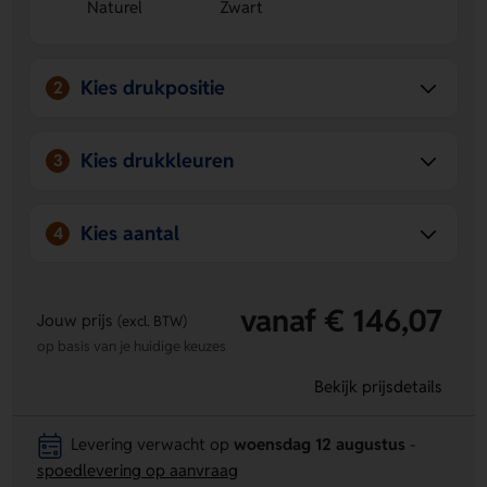
Naturel
Zwart
Bedrukking mogelijk op meerdere posities
- laat een
logo, naam of eigen ontwerp aanbrengen op de holder
of top side.
Kies drukpositie
2
Kies drukkleuren
3
Kies aantal
4
vanaf € 146,07
Jouw prijs
(excl. BTW)
op basis van je huidige keuzes
Bekijk prijsdetails
Levering verwacht op
woensdag 12 augustus
-
spoedlevering op aanvraag