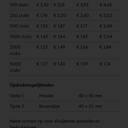
100 stuks
€ 2,42
€ 3,15
€ 3,93
€ 4,65
250 stuks
€ 1,76
€ 2,20
€ 2,60
€ 3,02
500 stuks
€ 1,55
€ 1,87
€ 2,17
€ 2,48
1000 stuks
€ 1,43
€ 1,64
€ 1,83
€ 2,04
2500
€ 1,32
€ 1,49
€ 1,66
€ 1,84
stuks
5000
€ 1,27
€ 1,43
€ 1,59
€ 1,74
stuks
Opdrukmogelijkheden
Optie 1
Houder
40 x 40 mm
Optie 2
Bovenzijde
40 x 20 mm
Neem contact op voor afwijkende aantallen en
bedrukkingen.