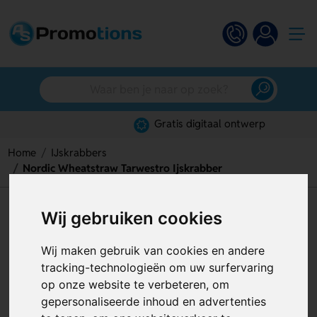
Gratis digitaal ontwerp
Home
IJskrabbers
Nordic Wheatstraw Tarwestro Ijskrabber
Nordic Wheatstraw Tarwestro
Wij gebruiken cookies
Ijskrabber
Wij maken gebruik van cookies en andere
Artikelnummer:
126576
tracking-technologieën om uw surfervaring
op onze website te verbeteren, om
gepersonaliseerde inhoud en advertenties