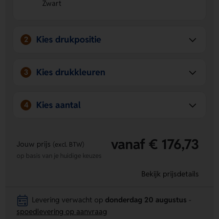
Zwart
toe.
Stevig en praktisch
Het RVS materiaal en het
laagjesrooster zorgen voor fijn en handig grillen.
Kies drukpositie
2
Kies drukkleuren
3
Kies aantal
4
vanaf € 176,73
Jouw prijs
(excl. BTW)
op basis van je huidige keuzes
Bekijk prijsdetails
Levering verwacht op
donderdag 20 augustus
-
spoedlevering op aanvraag