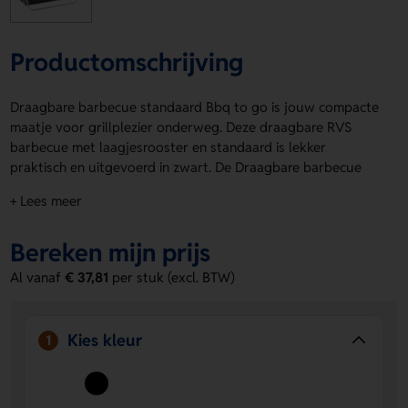
Productomschrijving
Draagbare barbecue standaard Bbq to go is jouw compacte
maatje voor grillplezier onderweg. Deze draagbare RVS
barbecue met laagjesrooster en standaard is lekker
praktisch en uitgevoerd in zwart. De Draagbare barbecue
standaard Bbq to go neem je makkelijk mee naar het park,
+ Lees meer
strand of de camping. Voor een persoonlijke touch gebruik
je de drukposities Side 1 laser en Side 2 laser voor een logo,
Bereken mijn prijs
naam of eigen ontwerp. Bestel of vraag een prijs op.
Al vanaf
€ 37,81
per stuk (excl. BTW)
Voordelen van de Draagbare barbecue
standaard Bbq to go
Compact en draagbaar
Je neemt deze barbecue
Kies kleur
1
eenvoudig mee naar elke buitenplek.
Ruimte voor jouw ontwerp
Met Side 1 laser en Side 2
laser voeg je makkelijk een logo, naam of eigen ontwerp