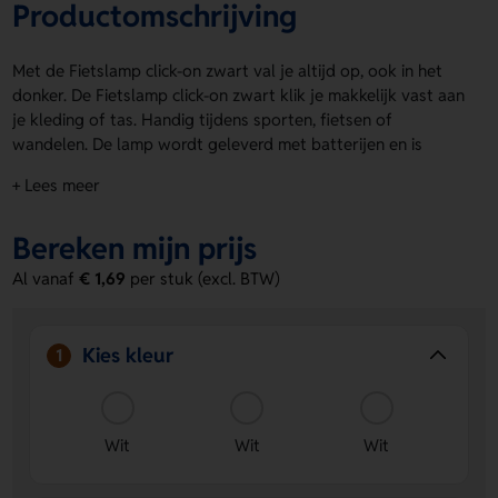
Productomschrijving
Met de Fietslamp click-on zwart val je altijd op, ook in het
donker. De Fietslamp click-on zwart klik je makkelijk vast aan
je kleding of tas. Handig tijdens sporten, fietsen of
wandelen. De lamp wordt geleverd met batterijen en is
direct klaar voor gebruik. Het siliconen deel is verkrijgbaar in
+ Lees meer
wit en andere kleuren. De clip biedt ruimte voor een logo,
naam of eigen ontwerp. Zo geef je een leuke en praktische
Bereken mijn prijs
giveaway mee.
Al vanaf
€ 1,69
per stuk (excl. BTW)
Bestel of vraag een prijs op.
Voordelen van de Fietslamp click-on
zwart
Kies kleur
1
Makkelijk te bevestigen
- De clip zorgt voor een snelle
en simpele bevestiging aan kleding of tassen.
Ruimte voor bedrukking
- Laat de clip bedrukken met
Wit
Wit
Wit
een logo, naam of eigen ontwerp voor extra
zichtbaarheid.