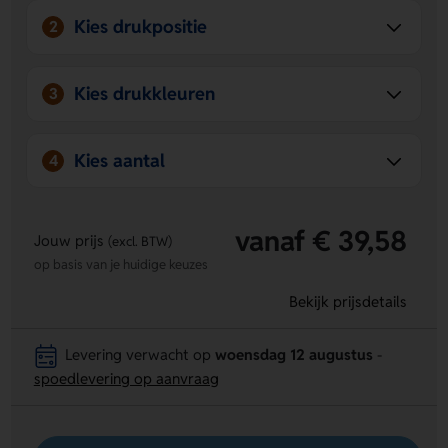
Direct gebruiksklaar
- Het lampje wordt geleverd met
Kies drukpositie
2
batterijen, dus je kunt meteen op pad.
Kies drukkleuren
3
Kies aantal
4
vanaf € 39,58
Jouw prijs
(excl. BTW)
op basis van je huidige keuzes
Bekijk prijsdetails
Levering verwacht op
woensdag 12 augustus
-
spoedlevering op aanvraag