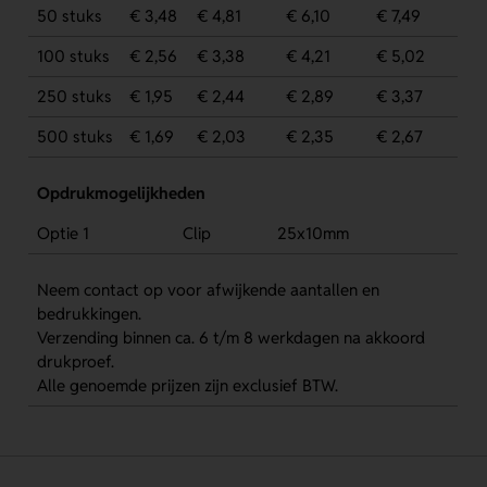
50 stuks
€ 3,48
€ 4,81
€ 6,10
€ 7,49
100 stuks
€ 2,56
€ 3,38
€ 4,21
€ 5,02
250 stuks
€ 1,95
€ 2,44
€ 2,89
€ 3,37
500 stuks
€ 1,69
€ 2,03
€ 2,35
€ 2,67
Opdrukmogelijkheden
Optie 1
Clip
25x10mm
Neem contact op voor afwijkende aantallen en
bedrukkingen.
Verzending binnen ca. 6 t/m 8 werkdagen na akkoord
drukproef.
Alle genoemde prijzen zijn exclusief BTW.