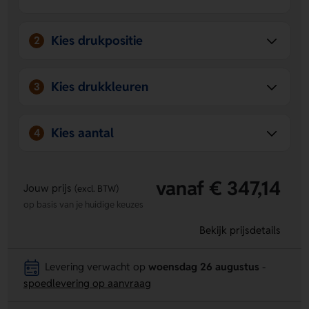
lasergraveren.
Stijlvolle uitstraling
- De combinatie van bamboe,
leistenen plaat en zwart geeft een stoere look.
Kies drukpositie
2
Kies drukkleuren
3
Kies aantal
4
vanaf € 347,14
Jouw prijs
(excl. BTW)
op basis van je huidige keuzes
Bekijk prijsdetails
Levering verwacht op
woensdag 26 augustus
-
spoedlevering op aanvraag