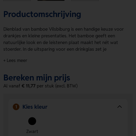
Productomschrijving
Dienblad van bamboe Vilsbiburg is een handige keuze voor
drankjes en kleine presentaties. Het bamboe geeft een
natuurlijke look en de leistenen plaat maakt het nét wat
stoerder. In de uitsparing voor een drinkglas zet je
eenvoudig een glas neer. De uitsparing rondom zorgt voor
+ Lees meer
een leuke decoratieve afwerking. Dienblad van bamboe
Vilsbiburg laat je personaliseren op product met
Bereken mijn prijs
lasergraveren voor een logo, naam of eigen ontwerp. Zwart
past hier perfect bij. Bestel of vraag een prijs op.
Al vanaf
€ 11,77
per stuk (excl. BTW)
Voordelen van de Dienblad van bamboe
Vilsbiburg
Kies kleur
1
Handig in gebruik
- Met de uitsparing voor een
drinkglas zet je iets snel en stevig neer.
Op product te personaliseren
- Laat eenvoudig een
Zwart
logo, naam of eigen ontwerp aanbrengen met