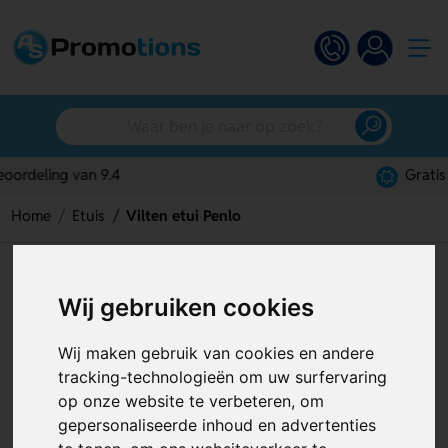
Gratis digitaal ontwerp
Home
Etuis
Vilten etui Penlo
Vilten etui Penlo
Wij gebruiken cookies
Artikelnummer:
126407
Wij maken gebruik van cookies en andere
tracking-technologieën om uw surfervaring
op onze website te verbeteren, om
gepersonaliseerde inhoud en advertenties