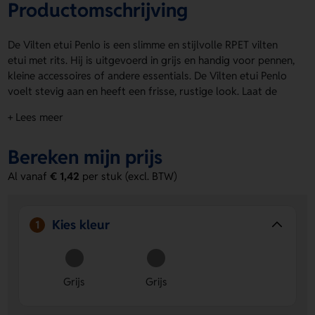
Productomschrijving
De Vilten etui Penlo is een slimme en stijlvolle RPET vilten
etui met rits. Hij is uitgevoerd in grijs en handig voor pennen,
kleine accessoires of andere essentials. De Vilten etui Penlo
voelt stevig aan en heeft een frisse, rustige look. Laat de
Voorzijde of Achterzijde bedrukken met een logo, naam of
+ Lees meer
eigen ontwerp voor een persoonlijke touch. Bestel of vraag
een prijs op.
Bereken mijn prijs
Voordelen van de Vilten etui Penlo
Al vanaf
€ 1,42
per stuk (excl. BTW)
Persoonlijke bedrukking mogelijk
Laat een logo, naam
of eigen ontwerp aanbrengen op de Voorzijde of
Achterzijde.
Kies kleur
1
Stevige RPET vilten afwerking
Gemaakt van gerecycled
materiaal en fijn voor dagelijks gebruik.
Handig en compact
Met rits en een praktisch formaat
voor pennen en kleine spullen.
Grijs
Grijs