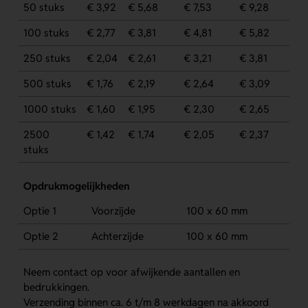
50 stuks
€ 3,92
€ 5,68
€ 7,53
€ 9,28
100 stuks
€ 2,77
€ 3,81
€ 4,81
€ 5,82
250 stuks
€ 2,04
€ 2,61
€ 3,21
€ 3,81
500 stuks
€ 1,76
€ 2,19
€ 2,64
€ 3,09
1000 stuks
€ 1,60
€ 1,95
€ 2,30
€ 2,65
2500
€ 1,42
€ 1,74
€ 2,05
€ 2,37
stuks
Opdrukmogelijkheden
Optie 1
Voorzijde
100 x 60 mm
Optie 2
Achterzijde
100 x 60 mm
Neem contact op voor afwijkende aantallen en
bedrukkingen.
Verzending binnen ca. 6 t/m 8 werkdagen na akkoord