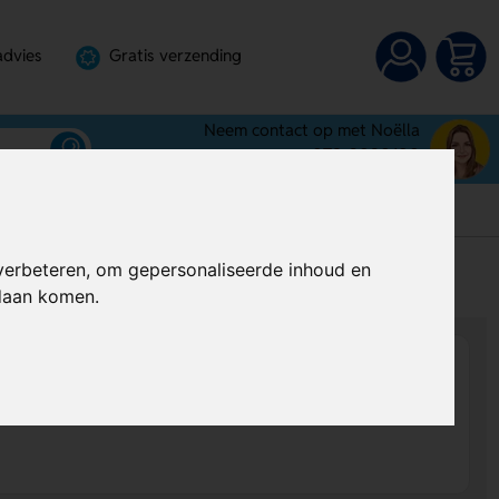
advies
Gratis verzending
Neem contact op met Noëlla
072-3030100
verbeteren, om gepersonaliseerde inhoud en
s
Al vanaf
€ 9,58
per stuk (excl. BTW)
ndaan komen.