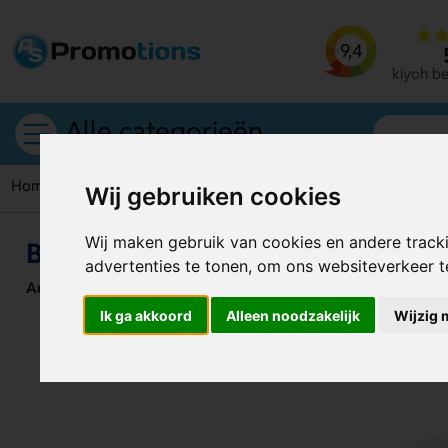
9,4
kiyoh b
Alle categorieën
Home
Powerbanks
Booster Powerbank Natuurlijk
Wij gebruiken cookies
Wij maken gebruik van cookies en andere track
Booster Powerbank Natuurlijk
advertenties te tonen, om ons websiteverkeer 
Artikelnummer:
126270
Ik ga akkoord
Alleen noodzakelijk
Wijzig 