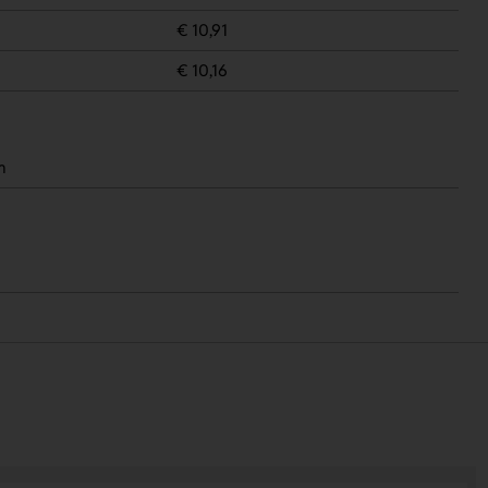
€ 10,91
€ 10,16
m