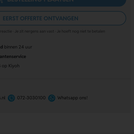
EERST OFFERTE ONTVANGEN
actie · Je zit nergens aan vast · Je hoeft nog niet te betalen
ld
binnen 24 uur
lantenservice
4
op Kiyoh
.nl
072-3030100
Whatsapp ons!