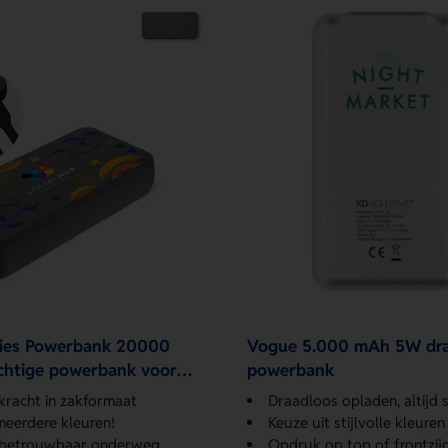
ries Powerbank 20000
Vogue 5.000 mAh 5W dra
chtige powerbank voor
powerbank
kracht in zakformaat
Draadloos opladen, altijd st
 meerdere kleuren!
Keuze uit stijlvolle kleuren
 betrouwbaar onderweg
Opdruk op top of frontzij