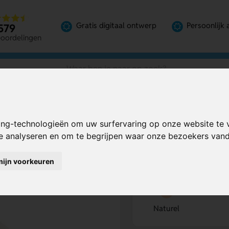
Gratis digitaal ontwerp
Persoonlijk 
579
eoordelingen
ing-technologieën om uw surfervaring op onze website te 
Bereken mijn prij
te analyseren en om te begrijpen waar onze bezoekers va
mijn voorkeuren
Kies kleur
1
Naturel