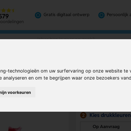
Gratis digitaal ontwerp
Persoonlijk 
579
eoordelingen
ing-technologieën om uw surfervaring op onze website te 
Bereken mijn prij
te analyseren en om te begrijpen waar onze bezoekers va
mijn voorkeuren
Kies drukpositie
1
Kies drukkleuren
2
Op Aanvraag