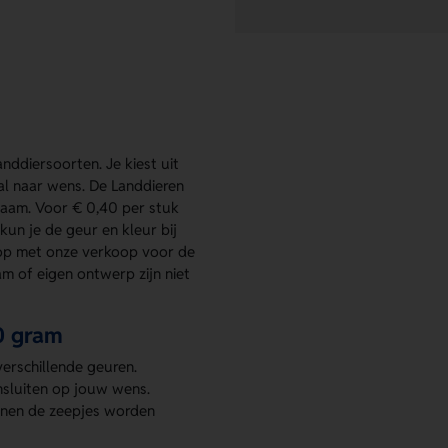
anddiersoorten. Je kiest uit
aal naar wens. De Landdieren
naam. Voor € 0,40 per stuk
 kun je de geur en kleur bij
op met onze verkoop voor de
m of eigen ontwerp zijn niet
0 gram
verschillende geuren.
nsluiten op jouw wens.
nnen de zeepjes worden