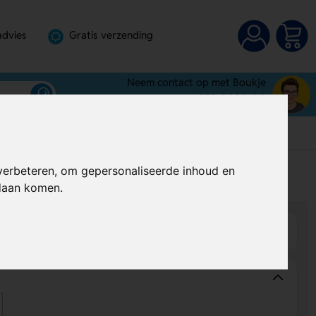
advies
Gratis verzending
Neem contact op met Boukje
072-3030100
verbeteren, om gepersonaliseerde inhoud en
s
Prijs op aanvraag
ndaan komen.
Wijzigen
Op product