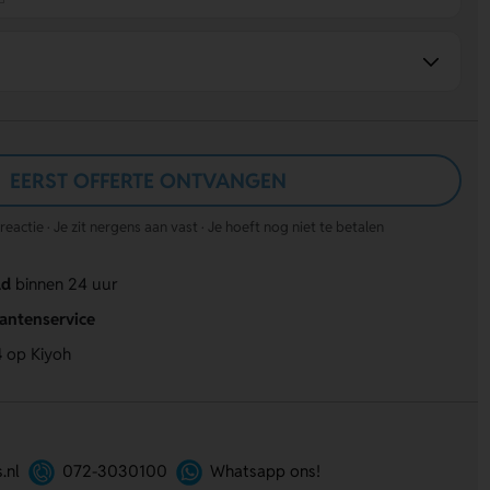
EERST OFFERTE ONTVANGEN
actie · Je zit nergens aan vast · Je hoeft nog niet te betalen
ld
binnen 24 uur
lantenservice
4
op Kiyoh
.nl
072-3030100
Whatsapp ons!