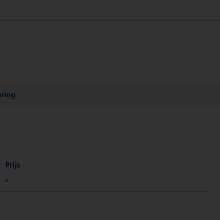
ering
Prijs
*