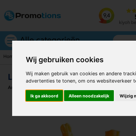
9,4
kiyoh b
Alle categorieën
Home
Zeep
Landdieren zeepjes (30 gram)
Wij gebruiken cookies
Wij maken gebruik van cookies en andere track
Landdieren zeepjes (30 gram)
advertenties te tonen, om ons websiteverkeer 
Artikelnummer:
125758
Ik ga akkoord
Alleen noodzakelijk
Wijzig 