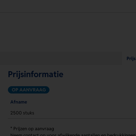
Prij
Prijsinformatie
OP AANVRAAG
Afname
2500 stuks
* Prijzen op aanvraag
Neem contact op voor afwijkende aantallen en bedrukkingen