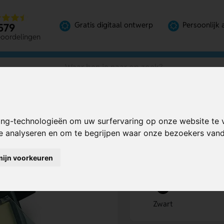
Gratis digitaal ontwerp
Persoonlijk 
579
eoordelingen
ing-technologieën om uw surfervaring op onze website te 
Bereken mijn prij
te analyseren en om te begrijpen waar onze bezoekers va
mijn voorkeuren
Kies kleur
1
Zwart