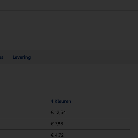
es
Levering
4 Kleuren
€ 12,54
€ 7,88
€ 4,72