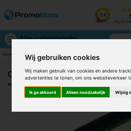
9,4
kiyoh b
Alle categorieën
Home
Rolmaten
Colindales Rolmaat met Extra’s
Wij gebruiken cookies
Wij maken gebruik van cookies en andere track
Colindales Rolmaat met Extra’s
advertenties te tonen, om ons websiteverkeer 
Artikelnummer:
125615
Ik ga akkoord
Alleen noodzakelijk
Wijzig 