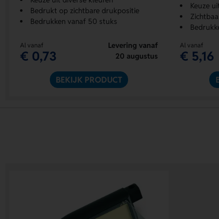
Keuze ui
Bedrukt op zichtbare drukpositie
Zichtbaa
Bedrukken vanaf 50 stuks
Bedrukk
Levering vanaf
Al vanaf
Al vanaf
€ 0,73
€ 5,16
20 augustus
BEKIJK PRODUCT