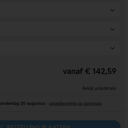
vanaf € 142,59
Bekijk prijsdetails
onderdag 20 augustus
-
spoedlevering op aanvraag
BESTELLING PLAATSEN