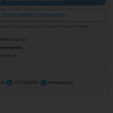
EERST OFFERTE ONTVANGEN
actie · Je zit nergens aan vast · Je hoeft nog niet te betalen
ld
binnen 24 uur
lantenservice
4
op Kiyoh
.nl
072-3030100
Whatsapp ons!