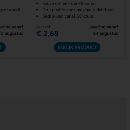
Keuze uit meerdere kleuren
pe branding
Drukpositie voor maximale zichtbaarheid
Bedrukken vanaf 50 stuks
ering vanaf
Levering vanaf
Al vanaf
€ 2,68
20 augustus
24 augustus
T
BEKIJK PRODUCT