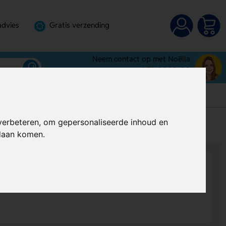
advies
Gratis verzending
Neem contact op met Noëlla
072-3030100
verbeteren, om gepersonaliseerde inhoud en
s
Al vanaf
€ 1,82
per stuk (excl. BTW)
ndaan komen.