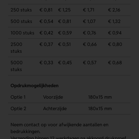
250 stuks
€ 0,81
€ 1,25
€ 1,71
€ 2,16
500 stuks
€ 0,54
€ 0,81
€ 1,07
€ 1,32
1000 stuks
€ 0,42
€ 0,59
€ 0,76
€ 0,94
2500
€ 0,37
€ 0,51
€ 0,66
€ 0,80
stuks
5000
€ 0,33
€ 0,45
€ 0,57
€ 0,68
stuks
Opdrukmogelijkheden
Optie 1
Voorzijde
180x15 mm
Optie 2
Achterzijde
180x15 mm
Neem contact op voor afwijkende aantallen en
bedrukkingen.
Verzending binnen 12 werkdagen na akkoord drukproef.