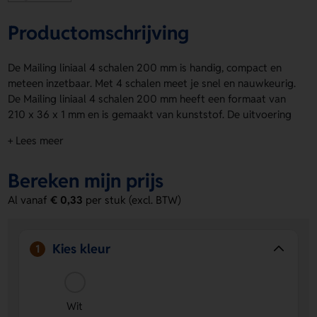
Productomschrijving
De Mailing liniaal 4 schalen 200 mm is handig, compact en
meteen inzetbaar. Met 4 schalen meet je snel en nauwkeurig.
De Mailing liniaal 4 schalen 200 mm heeft een formaat van
210 x 36 x 1 mm en is gemaakt van kunststof. De uitvoering
in wit zorgt voor een frisse, nette look. Laat de drukposities
+ Lees meer
ZA en op product gebruiken voor jouw logo, naam of eigen
ontwerp. Bestel of vraag een prijs op.
Bereken mijn prijs
Voordelen van de Mailing liniaal 4
Al vanaf
€ 0,33
per stuk (excl. BTW)
schalen 200 mm
4 meetschalen in één liniaal
- handig voor snel en
precies meten.
Kies kleur
1
Ruimte voor jouw bedrukking
- laat een logo, naam of
eigen ontwerp aanbrengen op product of via ZA.
Compact en licht kunststof ontwerp
- fijn om mee te
Wit
nemen en prettig in gebruik.