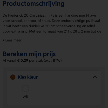
Productomschrijving
De Frederick 20 Cm Liniaal In Ps is een handige must-have
voor school, kantoor of thuis. Deze ondoorzichtige ps liniaal
in wit heeft een duidelijke 20 cm schaalverdeling en reliëf
voor extra grip. Met een formaat van 211 x 28 x 2 mm ligt de
Frederick 20 Cm Liniaal In Ps fijn in de hand en past hij
+ Lees meer
makkelijk in je etui of la. Op de voorzijde kun je eenvoudig
een logo, naam of eigen ontwerp laten aanbrengen. Bestel
Bereken mijn prijs
of vraag een prijs op.
Al vanaf
€ 0,29
per stuk (excl. BTW)
Voordelen van de Frederick 20 Cm
Liniaal In Ps
Handig voor elke dag
- ideaal voor school, kantoor en
Kies kleur
1
thuis.
Ruimte voor personalisatie
- op de voorzijde kun je een
logo, naam of eigen ontwerp laten drukken.
Wit
Stevig en compact
- het formaat van 211 x 28 x 2 mm
maakt hem praktisch en makkelijk mee te nemen.