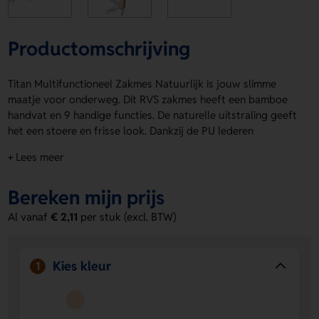
Productomschrijving
Titan Multifunctioneel Zakmes Natuurlijk is jouw slimme
maatje voor onderweg. Dit RVS zakmes heeft een bamboe
handvat en 9 handige functies. De naturelle uitstraling geeft
het een stoere en frisse look. Dankzij de PU lederen
draagriem neem je de Titan Multifunctioneel Zakmes
+ Lees meer
Natuurlijk makkelijk mee. Laat jouw logo, naam of eigen
ontwerp aanbrengen op de Voorzijde of Achterzijde. De
Bereken mijn prijs
Titan Multifunctioneel Zakmes Natuurlijk is compact,
praktisch en leuk om te geven. Bestel of vraag een prijs op.
Al vanaf
€ 2,11
per stuk (excl. BTW)
Voordelen van de Titan
Multifunctioneel Zakmes Natuurlijk
Kies kleur
1
Veelzijdig in gebruik
- met 9 functies heb je altijd
handig gereedschap bij de hand.
Personaliseerbaar
- laat een logo, naam of eigen