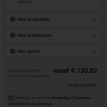
Naturel
ontwerp aanbrengen op de Voorzijde of Achterzijde.
Handig mee te nemen
- de PU lederen draagriem maakt
dragen en pakken extra সহজ en praktisch.
Kies drukpositie
2
Kies drukkleuren
3
Kies aantal
4
vanaf € 130,82
Jouw prijs
(excl. BTW)
op basis van je huidige keuzes
Bekijk prijsdetails
Levering verwacht op
donderdag 13 augustus
-
spoedlevering op aanvraag