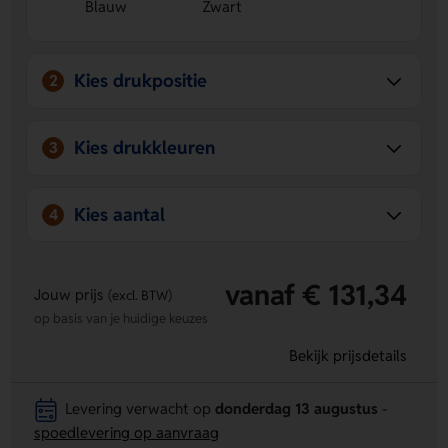
Blauw
Zwart
zorgen voor een warme en fijne pasvorm.
Handig touchscreen gebruik
Je bedient je telefoon
gewoon met de handschoenen aan.
Kies drukpositie
2
Kies drukkleuren
3
Kies aantal
4
vanaf € 131,34
Jouw prijs
(excl. BTW)
op basis van je huidige keuzes
Bekijk prijsdetails
Levering verwacht op
donderdag 13 augustus
-
spoedlevering op aanvraag