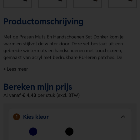
Productomschrijving
Met de Prasan Muts En Handschoenen Set Donker kom je
warm en stijlvol de winter door. Deze set bestaat uit een
gebreide wintermuts en handschoenen met touchscreen,
gemaakt van acryl met bedrukbare PU-leren patches. De
Prasan Muts En Handschoenen Set Donker is er in blauw en
+ Lees meer
zwart en heeft één maat voor volwassenen. Laat jouw logo,
naam of eigen ontwerp plaatsen op de hanger, linker
Bereken mijn prijs
handschoen, linkerhandschoen - tag, rechter handschoen of
rechterhandschoen - tag. Bestel of vraag een prijs op.
Al vanaf
€ 4,43
per stuk (excl. BTW)
Voordelen van de Prasan Muts En
Handschoenen Set Donker
Kies kleur
1
Persoonlijk te bedrukken
Laat een logo, naam of eigen
ontwerp aanbrengen op meerdere drukposities.
Comfort in de kou
De gebreide muts en handschoenen