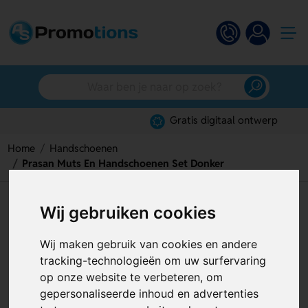
Gratis digitaal ontwerp
Home
Handschoenen
Prasan Muts En Handschoenen Set Donker
Prasan Muts En Handschoenen
Wij gebruiken cookies
Set Donker
Wij maken gebruik van cookies en andere
Artikelnummer:
124764
tracking-technologieën om uw surfervaring
op onze website te verbeteren, om
gepersonaliseerde inhoud en advertenties