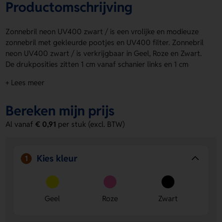
Productomschrijving
Zonnebril neon UV400 zwart / is een vrolijke en modieuze
zonnebril met gekleurde pootjes en UV400 filter. Zonnebril
neon UV400 zwart / is verkrijgbaar in Geel, Roze en Zwart.
De drukposities zitten 1 cm vanaf schanier links en 1 cm
vanaf schanier rechs, ideaal voor het aanbrengen van een
+ Lees meer
logo, naam of eigen ontwerp. Licht, leuk en klaar voor elke
zonnige dag. Bestel of vraag een prijs op.
Bereken mijn prijs
Voordelen van de Zonnebril neon
Al vanaf
€ 0,91
per stuk (excl. BTW)
UV400 zwart /
Goede UV-bescherming
- Het UV400 filter helpt je
ogen beschermen tegen felle zon.
Kies kleur
1
Leuk te personaliseren
- Laat een logo, naam of eigen
ontwerp aanbrengen op de drukposities links en rechts.
Verkrijgbaar in drie kleuren
- Kies uit Geel, Roze of
Geel
Roze
Zwart
Zwart voor een speelse uitstraling.